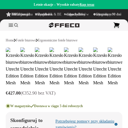
Letnie okazje – Wysokie rabaty
Kup teraz
4.6/5
z ponad 500 recenzji
na TrustPilot
Darmowa wysyłka
w obrębie NL & BE
Czas dostawy w ciągu
1–5 dni roboczych
Długi okres namysłu wynoszący
90 dni
Home
Fotele biurowe
Ergonomiczne fotele biurowe
€427.00
(€352.90 bez VAT)
W magazynie
Dostawa w ciągu 5 dni roboczych
Skonfiguruj to
Potrzebujesz pomocy przy składaniu
zamówienia?