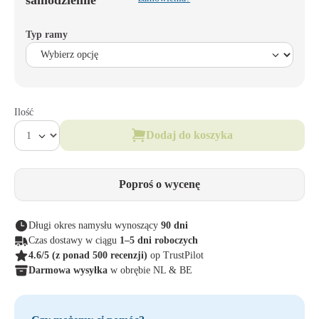
samodzielnie
Typ ramy
Ilość
Dodaj do koszyka
Poproś o wycenę
Długi okres namysłu wynoszący
90 dni
Czas dostawy w ciągu
1–5 dni roboczych
4.6/5
(z ponad 500 recenzji)
op TrustPilot
Darmowa wysyłka
w obrębie NL & BE