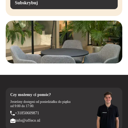
doświadczenia siedzenia dzięki mechanizmowi Donati D109 i
Subskrybuj
regulowanym podłokietnikom.
Płynne i ciche przemieszczanie się z wielofunkcyjnymi kółkami,
odpowiednimi dla różnych typów podłóg.
Czy możemy ci pomóc?
Jesteśmy dostępni od poniedziałku do piątku
od 9:00 do 17:00.
+31850609871
info@offeco.nl