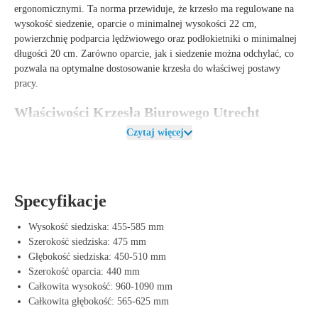
ergonomicznymi. Ta norma przewiduje, że krzesło ma regulowane na
wysokość siedzenie, oparcie o minimalnej wysokości 22 cm,
powierzchnię podparcia lędźwiowego oraz podłokietniki o minimalnej
długości 20 cm. Zarówno oparcie, jak i siedzenie można odchylać, co
pozwala na optymalne dostosowanie krzesła do właściwej postawy
pracy.
Właściwości Krzesła Biurowego Utrecht
Czytaj więcej
Krzesło Biurowe Utrecht Edition Mesh jest wyposażone w regulowane
na wysokość oparcie o ergonomicznym kształcie, co zapewnia
optymalne wsparcie pleców, oraz regulowane na głębokość podparcie
lędźwiowe dla dodatkowego komfortu w dolnym odcinku pleców.
Tapicerowane siedzenie komfortowe jest wyposażone w szwy, co
Specyfikacje
zapewnia miękkie, długotrwałe siedzenie, podczas gdy regulacja
siedzenia na 6 cm pozwala na idealne dopasowanie.
Wysokość siedziska: 455-585 mm
Szerokość siedziska: 475 mm
Podłokietniki w Krzesle Biurowym Utrecht Edition Mesh są
Głębokość siedziska: 450-510 mm
regulowane na wysokość, szerokość i głębokość, co zapewnia
Szerokość oparcia: 440 mm
ergonomiczną postawę pracy. Blokada na 4D nakładkach
Całkowita wysokość: 960-1090 mm
podłokietników zapewnia dodatkową stabilność i zapobiega
Całkowita głębokość: 565-625 mm
przesuwaniu się podczas użytkowania. Mechanizm Donati D109 z