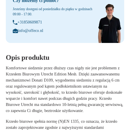
Czy możemy ci pomóc?
Jesteśmy dostępni od poniedziałku do piątku w godzinach
09:00 - 17:00.
+31850609871
info@offeco.nl
Opis produktu
Komfortowe siedzenie przez dłuższy czas nigdy nie jest problemem z
Krzesłem Biurowym Utrecht Edition Mesh. Dzięki zaawansowanemu
mechanizmowi Donati D109, wygodnemu siedzeniu z regulacją 6 cm
oraz regulowanym pod kątem podłokietnikom ustawianym na
wysokość, szerokość i głębokość, to krzesło biurowe oferuje doskonałe
wsparcie i komfort nawet podczas długich godzin pracy. Krzesło
Biurowe Utrecht ma standardowo 10-letnią pełną gwarancję serwisową,
co zapewnia Ci długie, beztroskie użytkowanie.
Krzesło biurowe spełnia normę (N)EN 1335, co oznacza, że krzesło
zostało zaprojektowane zgodnie z najwyższymi standardami