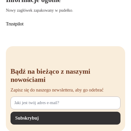
W pełni regulowany dla osobistego wsparcia szyi i głowy.
Szybki i łatwy do zainstalowania bez użycia narzędzi.
Nowy zagłówek zapakowany w pudełko.
Materiały premium, które idealnie pasują do designu Aeron
Remastered.
Trustpilot
Trwały, wygodny i zaprojektowany do długotrwałego użytkowania.
Opracowany i wyprodukowany przez ekspertów ergonomii z
dbałością o jakość i szczegóły.
Kupno zagłówka Atlas dla Twojego Herman
Miller Aeron Remastered
Gotowy, aby maksymalizować komfort swojego Herman Miller Aeron
Remastered? Z zagłówkiem Atlas inwestujesz w dodatkową ergonomię,
Bądź na bieżąco z naszymi
luksus i wsparcie. Zamów swój zagłówek Atlas łatwo w Offeco i poczuj
nowościami
różnicę. Ciesz się szybką dostawą, doskonałą obsługą klienta i 90
dniami na podjęcie decyzji. Pytania? Skontaktuj się z nami lub zapoznaj
Zapisz się do naszego newslettera, aby go odebrać
się z naszą ofertą online, aby uzyskać więcej informacji i zamówić.
Subskrybuj