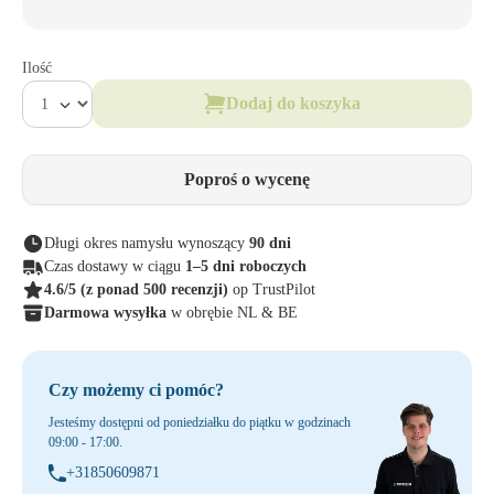
Ilość
Dodaj do koszyka
Poproś o wycenę
Długi okres namysłu wynoszący
90 dni
Czas dostawy w ciągu
1–5 dni roboczych
4.6/5
(z ponad 500 recenzji)
op TrustPilot
Darmowa wysyłka
w obrębie NL & BE
Czy możemy ci pomóc?
Jesteśmy dostępni od poniedziałku do piątku w godzinach
09:00 - 17:00.
+31850609871