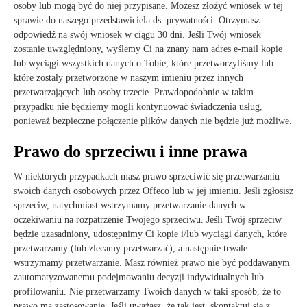
osoby lub mogą być do niej przypisane. Możesz złożyć wniosek w tej
sprawie do naszego przedstawiciela ds. prywatności. Otrzymasz
odpowiedź na swój wniosek w ciągu 30 dni. Jeśli Twój wniosek
zostanie uwzględniony, wyślemy Ci na znany nam adres e-mail kopie
lub wyciągi wszystkich danych o Tobie, które przetworzyliśmy lub
które zostały przetworzone w naszym imieniu przez innych
przetwarzających lub osoby trzecie. Prawdopodobnie w takim
przypadku nie będziemy mogli kontynuować świadczenia usług,
ponieważ bezpieczne połączenie plików danych nie będzie już możliwe.
Prawo do sprzeciwu i inne prawa
W niektórych przypadkach masz prawo sprzeciwić się przetwarzaniu
swoich danych osobowych przez Offeco lub w jej imieniu. Jeśli zgłosisz
sprzeciw, natychmiast wstrzymamy przetwarzanie danych w
oczekiwaniu na rozpatrzenie Twojego sprzeciwu. Jeśli Twój sprzeciw
będzie uzasadniony, udostępnimy Ci kopie i/lub wyciągi danych, które
przetwarzamy (lub zlecamy przetwarzać), a następnie trwale
wstrzymamy przetwarzanie. Masz również prawo nie być poddawanym
zautomatyzowanemu podejmowaniu decyzji indywidualnych lub
profilowaniu. Nie przetwarzamy Twoich danych w taki sposób, że to
prawo ma zastosowanie. Jeśli uważasz, że tak jest, skontaktuj się z