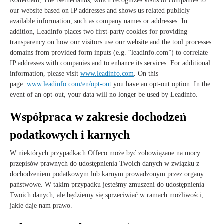
Rotterdam, The Netherlands, which recognizes visits of companies to
our website based on IP addresses and shows us related publicly
available information, such as company names or addresses. In
addition, Leadinfo places two first-party cookies for providing
transparency on how our visitors use our website and the tool processes
domains from provided form inputs (e.g. “leadinfo.com”) to correlate
IP addresses with companies and to enhance its services. For additional
information, please visit
www.leadinfo.com
. On this
page:
www.leadinfo.com/en/opt-out
you have an opt-out option. In the
event of an opt-out, your data will no longer be used by Leadinfo.
Współpraca w zakresie dochodzeń
podatkowych i karnych
W niektórych przypadkach Offeco może być zobowiązane na mocy
przepisów prawnych do udostępnienia Twoich danych w związku z
dochodzeniem podatkowym lub karnym prowadzonym przez organy
państwowe. W takim przypadku jesteśmy zmuszeni do udostępnienia
Twoich danych, ale będziemy się sprzeciwiać w ramach możliwości,
jakie daje nam prawo.