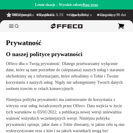
Letnie okazje – Wysokie rabaty
Kup teraz
4.6/5
z ponad 500 recenzji
na TrustPilot
Darmowa wysyłka
w obrębie NL & BE
Czas dostawy w ciągu
1–5 dni roboczych
Długi okres namysłu wynoszący
90 dni
Prywatność
O naszej polityce prywatności
Offeco dba o Twoją prywatność. Dlatego przetwarzamy wyłącznie
dane, które są nam potrzebne do (ulepszania) naszych usług i starannie
obchodzimy się z informacjami, które zebraliśmy o Tobie i Twoim
korzystaniu z naszych usług. Nigdy nie udostępniamy Twoich danych
osobom trzecim w celach komercyjnych.
Niniejsza polityka prywatności ma zastosowanie do korzystania z
witryny oraz usług świadczonych przez Offeco. Data wejścia w życie
tych warunków to 03/01/2022, a publikacja nowej wersji unieważnia
ważność wszystkich wcześniejszych wersji. Niniejsza polityka
prywatności opisuje, jakie dane o Tobie zbieramy, w jakim celu są one
wykorzystywane oraz z kim i na jakich warunkach mogą być