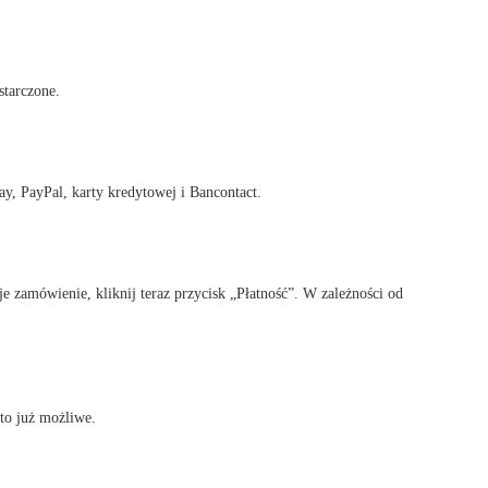
starczone.
y, PayPal, karty kredytowej i Bancontact.
e zamówienie, kliknij teraz przycisk „Płatność”. W zależności od
to już możliwe.