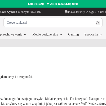
Letnie okazje – Wysokie rabaty
Kup teraz
mowa wysyłka
w obrębie NL & BE
Czas dostawy w ciągu
1–5 dni 
i przechowywanie
Meble designerskie
Gaming
Spotkania
ędem ceny i dostępności.
sz dodać go do swojego koszyka, klikając przycisk „Do koszyka”. Następnie mo
e artykuły się w nim znajdują i jaka jest całkowita cena z VAT. Możesz skorz