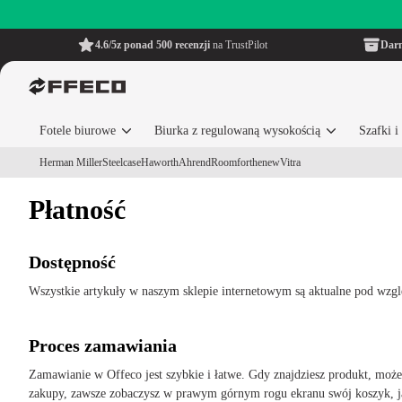
4.6/5
z ponad 500 recenzji
na TrustPilot
Dar
Fotele biurowe
Biurka z regulowaną wysokością
Szafki 
Herman Miller
Steelcase
Haworth
Ahrend
Roomforthenew
Vitra
Płatność
Dostępność
Wszystkie artykuły w naszym sklepie internetowym są aktualne pod wzgl
Proces zamawiania
Zamawianie w Offeco jest szybkie i łatwe. Gdy znajdziesz produkt, może
zakupy, zawsze zobaczysz w prawym górnym rogu ekranu swój koszyk, jaki