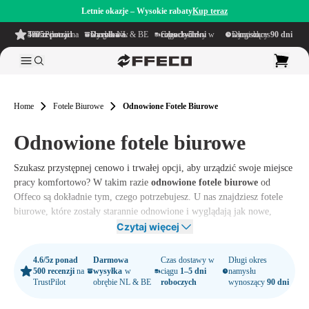
Letnie okazje – Wysokie rabaty
Kup teraz
4.6/5
z ponad 500 recenzji
na TrustPilot
Darmowa wysyłka
w obrębie NL & BE
Czas dostawy w ciągu
1–5 dni roboczych
Długi okres namysłu wynoszący
90 dni
Home
Fotele Biurowe
Odnowione Fotele Biurowe
Odnowione fotele biurowe
Szukasz przystępnej cenowo i trwałej opcji, aby urządzić swoje miejsce
pracy komfortowo? W takim razie
odnowione fotele biurowe
od
Offeco są dokładnie tym, czego potrzebujesz. U nas znajdziesz fotele
biurowe, które zostały starannie odnowione i wyglądają jak nowe,
dzięki czemu z przyjemnością usiądziesz przy biurku.
Czytaj więcej
Niezależnie od tego, czy pracujesz w domu, czy chcesz urządzić całe
4.6/5
z ponad
Darmowa
Czas dostawy w
Długi okres
biuro, w naszej ofercie odnowionych foteli biurowych zyskujesz
500 recenzji
na
wysyłka
w
ciągu
1–5 dni
namysłu
wysoką jakość i ergonomiczny design. Ciesz się zdrową postawą
TrustPilot
obrębie NL & BE
roboczych
wynoszący
90 dni
siedzącą, a jednocześnie podejmujesz odpowiedzialny i ekologiczny