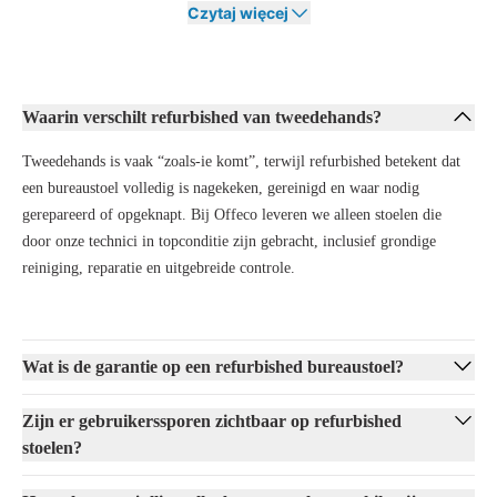
kompleksowy proces odnawiania, dzięki czemu działają jak nowe i
Czytaj więcej
wyglądają jak nowe. W tym procesie fotel jest dokładnie czyszczony,
uszkodzone części są naprawiane lub wymieniane, a siedzisko i oparcie
mogą zostać ponownie obite.
Waarin verschilt refurbished van tweedehands?
Proces odnawiania w Offeco jest zawsze przeprowadzany starannie, co
daje pewność, że otrzymasz fotel jakościowy i ergonomiczny. Dzięki
Tweedehands is vaak “zoals-ie komt”, terwijl refurbished betekent dat
temu cieszysz się wysokiej jakości fotelem biurowym, który korzystnie
wpływa na twoje komfort pracy i środowisko.
een bureaustoel volledig is nagekeken, gereinigd en waar nodig
gerepareerd of opgeknapt. Bij Offeco leveren we alleen stoelen die
Dlaczego warto wybrać odnowiony fotel
door onze technici in topconditie zijn gebracht, inclusief grondige
biurowy?
reiniging, reparatie en uitgebreide controle.
Istnieje wiele powodów, dla których warto wybrać
odnowiony fotel
biurowy
. Oto najważniejsze powody, dlaczego wiele osób decyduje się
na taki wybór:
Wat is de garantie op een refurbished bureaustoel?
Przystępna cena
: Płacisz znacznie mniej niż za nowy fotel, nie
rezygnując z komfortu siedzenia ani jakości.
Zijn er gebruikerssporen zichtbaar op refurbished
Zrównoważony rozwój
: Ponowne wykorzystanie istniejących
stoelen?
materiałów zmniejsza ilość odpadów i emisję CO₂.
Jakość i komfort
: Dokładna kontrola i ewentualne naprawy