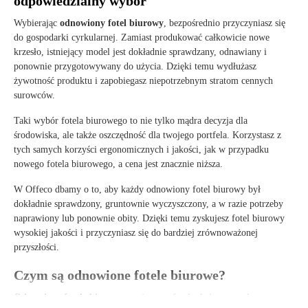
odpowiedzialny wybór
Wybierając
odnowiony fotel biurowy
, bezpośrednio przyczyniasz się
do gospodarki cyrkularnej. Zamiast produkować całkowicie nowe
krzesło, istniejący model jest dokładnie sprawdzany, odnawiany i
ponownie przygotowywany do użycia. Dzięki temu wydłużasz
żywotność produktu i zapobiegasz niepotrzebnym stratom cennych
surowców.
Taki wybór fotela biurowego to nie tylko mądra decyzja dla
środowiska, ale także oszczędność dla twojego portfela. Korzystasz z
tych samych korzyści ergonomicznych i jakości, jak w przypadku
nowego fotela biurowego, a cena jest znacznie niższa.
W Offeco dbamy o to, aby każdy odnowiony fotel biurowy był
dokładnie sprawdzony, gruntownie wyczyszczony, a w razie potrzeby
naprawiony lub ponownie obity. Dzięki temu zyskujesz fotel biurowy
wysokiej jakości i przyczyniasz się do bardziej zrównoważonej
przyszłości.
Czym są odnowione fotele biurowe?
Odnowione fotele biurowe
to używane fotele, które przeszły