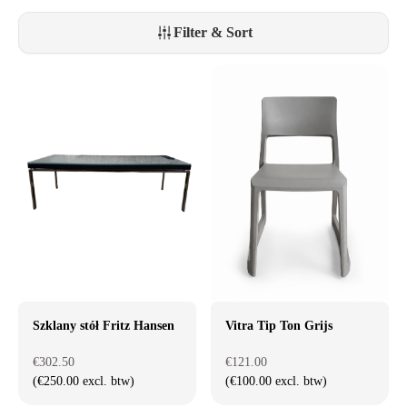
uzupełnij swoje miejsce pracy stylowym stołem, który łączy komfort i
funkcjonalność.
Filter & Sort
Szklany stół Fritz Hansen
Vitra Tip Ton Grijs
€302.50
€121.00
(€250.00 excl. btw)
(€100.00 excl. btw)