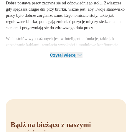
Dobra postawa pracy zaczyna się od odpowiedniego stołu. Zwłaszcza
gdy spędzasz długie dni przy biurku, ważne jest, aby Twoje stanowisko
pracy było dobrze zorganizowane. Ergonomiczne stoły, takie jak
regulowane biurka, pomagają zmieniać pozycję między siedzeniem a
staniem i przyczyniają się do zdrowszego dnia pracy.
Wiele stołów wyposażonych jest w inteligentne funkcje, takie jak
zarządzanie kablami, regulacja wysokości i modułowe konfiguracje.
Dzięki temu możesz w pełni dostosować swoje miejsce pracy do swoich
Czytaj więcej
potrzeb i zadań. Połącz funkcjonalność z designem i wybierz stoły,
które przyczyniają się do komfortu i produktywności.
Zobacz również nasze Biurka, aby uzyskać ergonomiczne i elastyczne
rozwiązania do miejsca pracy.
Wysokiej jakości i trwałe stoły
Stoły wysokiej jakości są produkowane z trwałych materiałów, takich
jak drewno, stal i aluminium. Materiały te zapewniają długą żywotność
i ponadczasowy wygląd. Inwestując w wysokiej jakości stoły, tworzysz
miejsce pracy na lata.
Bądź na bieżąco z naszymi
Ponadto zrównoważony rozwój odgrywa coraz większą rolę w aranżacji