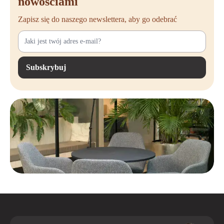
nowościami
biur. Wiele stołów projektowanych jest z myślą o ponownym
Zapisz się do naszego newslettera, aby go odebrać
wykorzystaniu i rozwiązaniach cyrkularnych. W ten sposób wybierasz
nie tylko jakość, ale także zrównoważoną przyszłość.
Dzięki trwałym stołom inwestujesz zarówno w design, jak i
funkcjonalność.
Subskrybuj
Kup stoły w Offeco
Szukasz stołów do swojego biura lub domowego miejsca pracy? W
Offeco chętnie pomożemy Ci znaleźć odpowiednie rozwiązanie. Dzięki
szerokiemu asortymentowi i indywidualnemu doradztwu zawsze
znajdziesz stoły dopasowane do Twoich potrzeb i przestrzeni.
Niezależnie od tego, czy chcesz wyposażyć jedno stanowisko pracy, czy
całe biuro w nowe stoły, chętnie pomożemy. Offeco przyczynia się
również do zrównoważonej przyszłości poprzez promowanie
ponownego wykorzystania i rozwiązań cyrkularnych.
Ciekawią Cię zrównoważone alternatywy? Sprawdź również nasze
odnowione meble biurowe jako ekonomiczny i przyjazny dla
środowiska wybór.