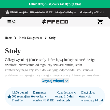
Letnie okazje – Wysokie rabaty
Kup teraz
4.6/5
z ponad 500 recenzji
na TrustPilot
Darmowa wysyłka
w obrębie NL & BE
Czas dostawy w ciągu
1–5 dni roboczych
Długi okres namysłu wynoszący
90 dni
Home
Meble Designerskie
Stoly
Stoły
Odkryj wysokiej jakości stoły, które łączą funkcjonalność, design i
trwałość. Niezależnie od tego, czy szukasz biurka, stołu
konferencyjnego czy stołu do kantyny, odpowiedni stół stanowi
podstawę wydajnego i stylowego miejsca pracy. Dzięki przemyślanym
projektom i wysokiej jakości materiałom stoły są inwestycją na lata.
Czytaj więcej
W Offeco rozumiemy, że dobry stół jest niezbędny dla produktywnego
4.6/5
z ponad
Darmowa
Czas dostawy w
Długi okres
środowiska pracy. Dlatego chętnie pomożemy Ci znaleźć stół idealnie
500 recenzji
na
wysyłka
w
ciągu
1–5 dni
namysłu
dopasowany do Twoich potrzeb i przestrzeni. Zainspiruj się
TrustPilot
obrębie NL & BE
roboczych
wynoszący
90 dni
nowoczesnym designem, skorzystaj z indywidualnego doradztwa i