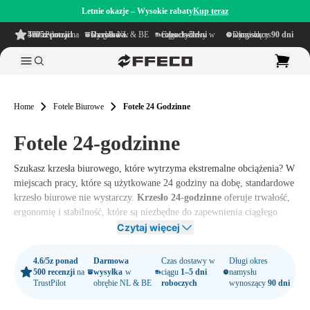
Letnie okazje – Wysokie rabaty
Kup teraz
4.6/5
z ponad 500 recenzji
na TrustPilot
Darmowa wysyłka
w obrębie NL & BE
Czas dostawy w ciągu
1–5 dni roboczych
Długi okres namysłu wynoszący
90 dni
Home
Fotele Biurowe
Fotele 24 Godzinne
Fotele 24-godzinne
Szukasz krzesła biurowego, które wytrzyma ekstremalne obciążenia? W
miejscach pracy, które są użytkowane 24 godziny na dobę, standardowe
krzesło biurowe nie wystarczy.
Krzesło 24-godzinne
oferuje trwałość,
ergonomię i stabilność, które są niezbędne do zapewnienia ciągłego
komfortu i wsparcia, nawet przy intensywnym użytkowaniu.
Czytaj więcej
W Offeco znajdziesz szeroką gamę krzeseł 24-godzinnych,
4.6/5
z ponad
Darmowa
Czas dostawy w
Długi okres
zaprojektowanych specjalnie do pracy w służbach ochrony, kontroli
500 recenzji
na
wysyłka
w
ciągu
1–5 dni
namysłu
ruchu i innych wymagających środowiskach pracy. Niezależnie od tego,
TrustPilot
obrębie NL & BE
roboczych
wynoszący
90 dni
czy szukasz krzesła z dodatkowo wzmocnioną tapicerką,