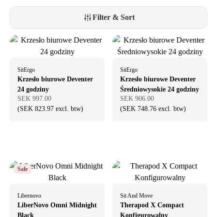
ergonomicznym oparciem czy regulowanymi podłokietnikami, chętnie
pomożemy Ci dokonać idealnego wyboru.
Filter & Sort
SitErgo
SitErgo
Krzesło biurowe Deventer
Krzesło biurowe Deventer
24 godziny
Średniowysokie 24 godziny
SEK 997.00
SEK 906.00
(SEK 823.97 excl. btw)
(SEK 748.76 excl. btw)
Sale
Libernovo
Sit And Move
LiberNovo Omni Midnight
Therapod X Compact
Black
Konfigurowalny