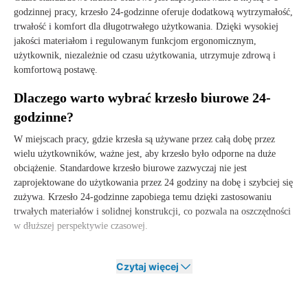
godzinnej pracy, krzesło 24-godzinne oferuje dodatkową wytrzymałość,
trwałość i komfort dla długotrwałego użytkowania. Dzięki wysokiej
jakości materiałom i regulowanym funkcjom ergonomicznym,
użytkownik, niezależnie od czasu użytkowania, utrzymuje zdrową i
komfortową postawę.
Dlaczego warto wybrać krzesło biurowe 24-
godzinne?
W miejscach pracy, gdzie krzesła są używane przez całą dobę przez
wielu użytkowników, ważne jest, aby krzesło było odporne na duże
obciążenie. Standardowe krzesło biurowe zazwyczaj nie jest
zaprojektowane do użytkowania przez 24 godziny na dobę i szybciej się
zużywa. Krzesło 24-godzinne zapobiega temu dzięki zastosowaniu
trwałych materiałów i solidnej konstrukcji, co pozwala na oszczędności
w dłuższej perspektywie czasowej.
Dodatkowo, krzesła 24-godzinne oferują większą stabilność, dodatkowo
wzmocnioną tapicerkę i ergonomiczną konstrukcję, która sprzyja
Czytaj więcej
zdrowej postawie ciała. Dzięki temu są one idealne do zawodów, w
których długotrwałe siedzenie jest nieuniknione.