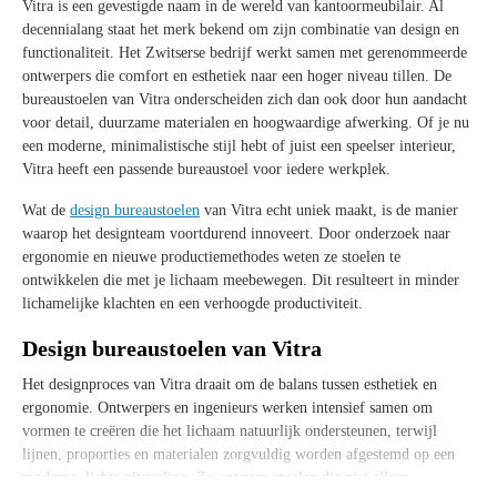
Vitra is een gevestigde naam in de wereld van kantoormeubilair. Al
decennialang staat het merk bekend om zijn combinatie van design en
functionaliteit. Het Zwitserse bedrijf werkt samen met gerenommeerde
ontwerpers die comfort en esthetiek naar een hoger niveau tillen. De
bureaustoelen van Vitra onderscheiden zich dan ook door hun aandacht
voor detail, duurzame materialen en hoogwaardige afwerking. Of je nu
een moderne, minimalistische stijl hebt of juist een speelser interieur,
Vitra heeft een passende bureaustoel voor iedere werkplek.
Wat de
design bureaustoelen
van Vitra echt uniek maakt, is de manier
waarop het designteam voortdurend innoveert. Door onderzoek naar
ergonomie en nieuwe productiemethodes weten ze stoelen te
ontwikkelen die met je lichaam meebewegen. Dit resulteert in minder
lichamelijke klachten en een verhoogde productiviteit.
Design bureaustoelen van Vitra
Het designproces van Vitra draait om de balans tussen esthetiek en
ergonomie. Ontwerpers en ingenieurs werken intensief samen om
vormen te creëren die het lichaam natuurlijk ondersteunen, terwijl
lijnen, proporties en materialen zorgvuldig worden afgestemd op een
moderne, lichte uitstraling. Zo ontstaan stoelen die niet alleen