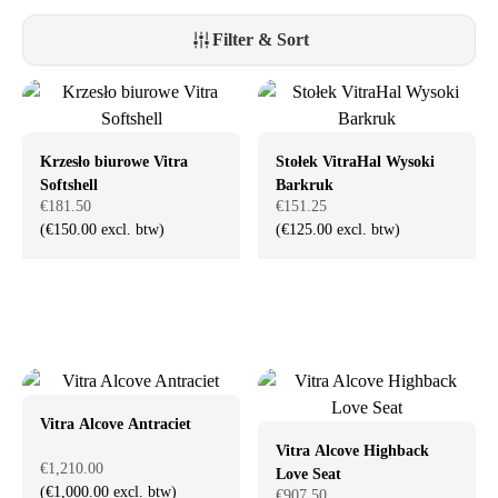
kwaliteit, wat deze bureaustoelen tot een slimme investering maakt.
Ontdek ons assortiment en ervaar zelf waarom Vitra bureaustoelen
Filter & Sort
perfect passen in iedere moderne werkruimte.
Krzesło biurowe Vitra
Stołek VitraHal Wysoki
Softshell
Barkruk
€181.50
€151.25
(€150.00 excl. btw)
(€125.00 excl. btw)
Vitra Alcove Antraciet
Vitra Alcove Highback
€1,210.00
Love Seat
(€1,000.00 excl. btw)
€907.50