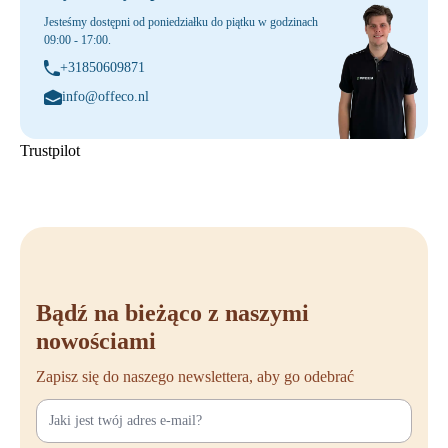
Jesteśmy dostępni od poniedziałku do piątku w godzinach
09:00 - 17:00.
+31850609871
info@offeco.nl
Trustpilot
Bądź na bieżąco z naszymi
nowościami
Zapisz się do naszego newslettera, aby go odebrać