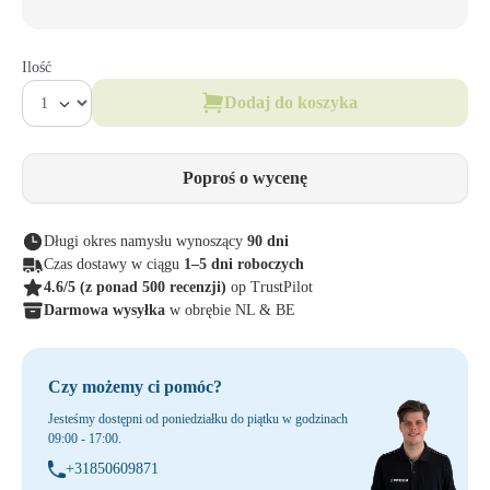
Ilość
Dodaj do koszyka
Poproś o wycenę
Długi okres namysłu wynoszący
90 dni
Czas dostawy w ciągu
1–5 dni roboczych
4.6/5
(z ponad 500 recenzji)
op TrustPilot
Darmowa wysyłka
w obrębie NL & BE
Czy możemy ci pomóc?
Jesteśmy dostępni od poniedziałku do piątku w godzinach
09:00 - 17:00.
+31850609871