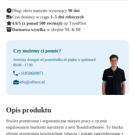
Długi okres namysłu wynoszący
90 dni
Czas dostawy w ciągu
1–5 dni roboczych
4.6/5
(z ponad 500 recenzji)
op TrustPilot
Darmowa wysyłka
w obrębie NL & BE
Czy możemy ci pomóc?
Jesteśmy dostępni od poniedziałku do piątku w godzinach
09:00 - 17:00.
+31850609871
info@offeco.nl
Opis produktu
Stwórz przestronne i ergonomiczne miejsce pracy z ręcznie
regulowanym biurkiem narożnym z serii Roomforthenew. To biurko
oferuje przestronną powierzchnię roboczą i zostało zaprojektowane z