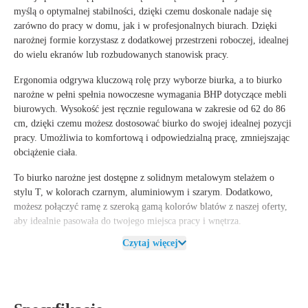
myślą o optymalnej stabilności, dzięki czemu doskonale nadaje się
zarówno do pracy w domu, jak i w profesjonalnych biurach. Dzięki
narożnej formie korzystasz z dodatkowej przestrzeni roboczej, idealnej
do wielu ekranów lub rozbudowanych stanowisk pracy.
Ergonomia odgrywa kluczową rolę przy wyborze biurka, a to biurko
narożne w pełni spełnia nowoczesne wymagania BHP dotyczące mebli
biurowych. Wysokość jest ręcznie regulowana w zakresie od 62 do 86
cm, dzięki czemu możesz dostosować biurko do swojej idealnej pozycji
pracy. Umożliwia to komfortową i odpowiedzialną pracę, zmniejszając
obciążenie ciała.
To biurko narożne jest dostępne z solidnym metalowym stelażem o
stylu T, w kolorach czarnym, aluminiowym i szarym. Dodatkowo,
możesz połączyć ramę z szeroką gamą kolorów blatów z naszej oferty,
aby idealnie pasowała do twojego miejsca pracy i wnętrza.
Czytaj więcej
Właściwości biurka Roomforthenew
Biurko
Roomforthenew narożne
zostało zaprojektowane dla stabilności
i trwałości, ze solidnym metalowym stelażem w stylu T, który zapewnia
solidną podstawę.
Wysokość jest ręcznie regulowana w zakresie od 62