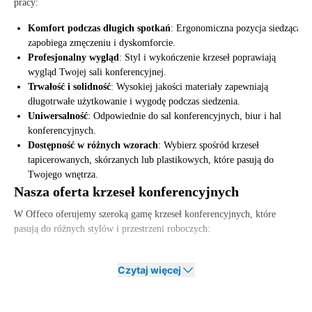
pracy:
Komfort podczas długich spotkań
: Ergonomiczna pozycja siedząca
zapobiega zmęczeniu i dyskomforcie.
Profesjonalny wygląd
: Styl i wykończenie krzeseł poprawiają
wygląd Twojej sali konferencyjnej.
Trwałość i solidność
: Wysokiej jakości materiały zapewniają
długotrwałe użytkowanie i wygodę podczas siedzenia.
Uniwersalność
: Odpowiednie do sal konferencyjnych, biur i hal
konferencyjnych.
Dostępność w różnych wzorach
: Wybierz spośród krzeseł
tapicerowanych, skórzanych lub plastikowych, które pasują do
Twojego wnętrza.
Nasza oferta krzeseł konferencyjnych
W Offeco oferujemy szeroką gamę krzeseł konferencyjnych, które
pasują do różnych stylów i przestrzeni roboczych:
Klasyczne krzesła konferencyjne
: Ponadczasowe i wygodne,
idealne do formalnych sal konferencyjnych.
Czytaj więcej
Nowoczesne krzesła konferencyjne
: Eleganckie i współczesne
projekty, które pasują do nowoczesnych biur.