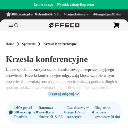
Letnie okazje – Wysokie rabaty
Kup teraz
4.6/5
z ponad 500 recenzji
na TrustPilot
Darmowa wysyłka
w obrębie NL & BE
Czas dostawy w ciągu
1–5 dni roboczych
Długi okres namysłu wynoszący
90 dni
Home
Spotkania
Krzesla Konferencyjne
Krzesła konferencyjne
Udane spotkanie zaczyna się od komfortowego i reprezentacyjnego
ustawienia. Krzesła konferencyjne odgrywają kluczową rolę w tym
procesie. Zapewniają one wygodną pozycję siedzącą podczas długich
spotkań, a także przyczyniają się do profesjonalnego wyglądu sali
konferencyjnej. W Offeco znajdziesz szeroką gamę krzeseł
Czytaj więcej
konferencyjnych, które pasują do każdej sali spotkań – od klasycznych i
eleganckich po nowoczesne i ergonomiczne.
4.6/5
z ponad
Darmowa
Czas dostawy w
Długi okres
500 recenzji
na
wysyłka
w
ciągu
1–5 dni
namysłu
TrustPilot
obrębie NL & BE
roboczych
wynoszący
90 dni