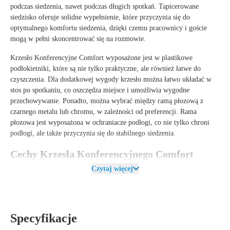
podczas siedzenia, nawet podczas długich spotkań. Tapicerowane
siedzisko oferuje solidne wypełnienie, które przyczynia się do
optymalnego komfortu siedzenia, dzięki czemu pracownicy i goście
mogą w pełni skoncentrować się na rozmowie.
Krzesło Konferencyjne Comfort wyposażone jest w plastikowe
podłokietniki, które są nie tylko praktyczne, ale również łatwe do
czyszczenia. Dla dodatkowej wygody krzesło można łatwo układać w
stos po spotkaniu, co oszczędza miejsce i umożliwia wygodne
przechowywanie. Ponadto, można wybrać między ramą płozową z
czarnego metalu lub chromu, w zależności od preferencji. Rama
płozowa jest wyposażona w ochraniacze podłogi, co nie tylko chroni
podłogi, ale także przyczynia się do stabilnego siedzenia.
Cechy Krzesła Konferencyjnego Comfort
Czytaj więcej
Krzesło Konferencyjne Comfort to idealny wybór do każdej sali
konferencyjnej, dzięki praktycznemu i stylowemu projektowi.
Oddychające oparcie z siatki zapewnia wentylację, podczas gdy solidne,
tapicerowane siedzisko gwarantuje doskonały komfort, nawet podczas
dłuższych spotkań. Plastikowe podłokietniki są nie tylko praktyczne, ale
Specyfikacje
również łatwe w utrzymaniu.