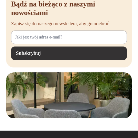
Bądź na bieżąco z naszymi
zapewnia ergonomiczną pozycję siedzącą.
Praktyczne wymiary
– Szerokość siedziska z przodu: 48,5 cm,
nowościami
szerokość z tyłu: 41 cm, głębokość siedziska: 47,5 cm, wysokość
podłokietnika: 66,5 cm.
Zapisz się do naszego newslettera, aby go odebrać
Subskrybuj