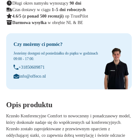
Długi okres namysłu wynoszący
90 dni
Czas dostawy w ciągu
1–5 dni roboczych
4.6/5
(z ponad 500 recenzji)
op TrustPilot
Darmowa wysyłka
w obrębie NL & BE
Czy możemy ci pomóc?
Jesteśmy dostępni od poniedziałku do piątku w godzinach
09:00 - 17:00.
+31850609871
info@offeco.nl
Opis produktu
Krzesło Konferencyjne Comfort to nowoczesny i ponadczasowy model,
który doskonale nadaje się do współczesnych sal konferencyjnych.
Krzesło zostało zaprojektowane z przewiewnym oparciem z
oddychającej siatki, co zapewnia dobrą wentylację i świeże odczucie