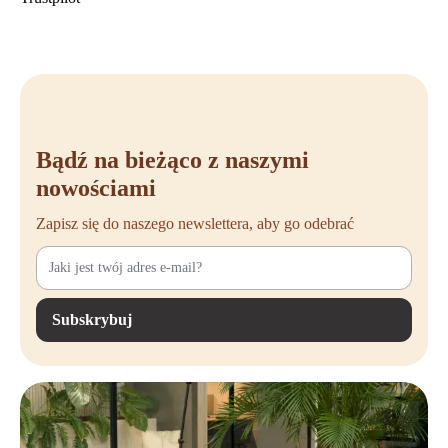
Doskonały komfort – Odporne na zużycie siedzisko z przeszyciami i
niskim oparciem zapewnia długotrwały komfort siedzenia.
Możliwość składania – Łatwe do przechowywania, idealne do miejsc,
gdzie krzesła nie są zawsze potrzebne.
Elastyczność stylu – Dostępne w różnych kolorach ramy, grupach
tkanin i kolorach, umożliwiając idealne dopasowanie do wnętrza.
Bądź na bieżąco z naszymi
Stabilna i solidna podstawa – Czarne czteronożne podparcie zapewnia
nowościami
solidne wsparcie do codziennego użytku.
Zapisz się do naszego newslettera, aby go odebrać
Praktyczne wymiary – Całkowita wysokość: 97 cm, całkowita
szerokość: 51 cm, wysokość siedzenia: 78 cm, całkowita głębokość:
53 cm.
Subskrybuj