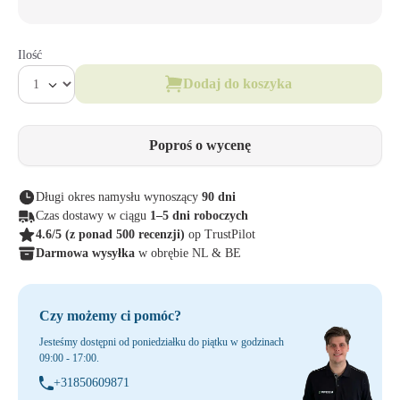
Ilość
Dodaj do koszyka
Poproś o wycenę
Długi okres namysłu wynoszący
90 dni
Czas dostawy w ciągu
1–5 dni roboczych
4.6/5
(z ponad 500 recenzji)
op TrustPilot
Darmowa wysyłka
w obrębie NL & BE
Czy możemy ci pomóc?
Jesteśmy dostępni od poniedziałku do piątku w godzinach
09:00 - 17:00.
+31850609871