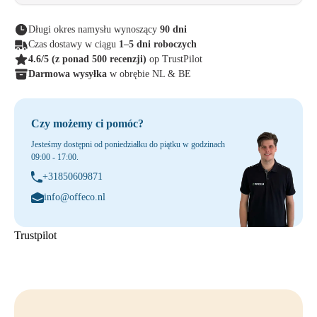
Długi okres namysłu wynoszący
90 dni
Czas dostawy w ciągu
1–5 dni roboczych
4.6/5
(z ponad 500 recenzji)
op TrustPilot
Darmowa wysyłka
w obrębie NL & BE
Czy możemy ci pomóc?
Jesteśmy dostępni od poniedziałku do piątku w godzinach
09:00 - 17:00.
+31850609871
info@offeco.nl
Trustpilot