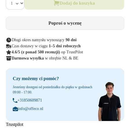
Dodaj do koszyka
Poproś o wycenę
Długi okres namysłu wynoszący
90 dni
Czas dostawy w ciągu
1–5 dni roboczych
4.6/5
(z ponad 500 recenzji)
op TrustPilot
Darmowa wysyłka
w obrębie NL & BE
Czy możemy ci pomóc?
Jesteśmy dostępni od poniedziałku do piątku w godzinach
09:00 - 17:00.
+31850609871
info@offeco.nl
Trustpilot