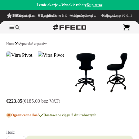
Letnie okazje – Wysokie rabaty
Kup teraz
4.6/5
z ponad 500 recenzji
na TrustPilot
Darmowa wysyłka
w obrębie NL & BE
Czas dostawy w ciągu
1–5 dni roboczych
Długi okres namysłu wynoszący
90 dni
Home
Wyprzedaż zapasów
€223.85
(€185.00 bez VAT)
Ograniczona ilość
Dostawa w ciągu 5 dni roboczych
Ilość