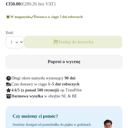
€350.00
(€289.26 bez VAT)
W magazynie
Dostawa w ciągu 5 dni roboczych
Ilość
Dodaj do koszyka
Poproś o wycenę
Długi okres namysłu wynoszący
90 dni
Czas dostawy w ciągu
1–5 dni roboczych
4.6/5
(z ponad 500 recenzji)
op TrustPilot
Darmowa wysyłka
w obrębie NL & BE
Czy możemy ci pomóc?
Jesteśmy dostępni od poniedziałku do piątku w godzinach