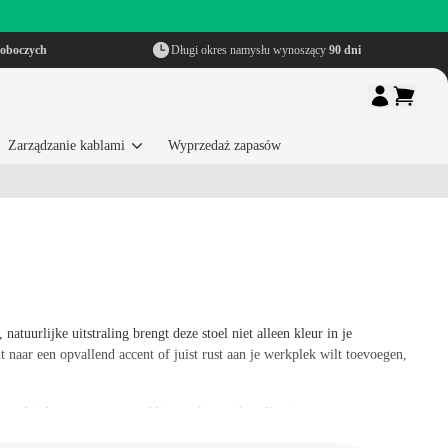
roboczych
Długi okres namysłu wynoszący
90 dni
Zarządzanie kablami
Wyprzedaż zapasów
atuurlijke uitstraling brengt deze stoel niet alleen kleur in je
 naar een opvallend accent of juist rust aan je werkplek wilt toevoegen,
arom bieden we een zorgvuldig geselecteerde collectie groene
mbineren hoogwaardig zitcomfort met een modern design, zodat je