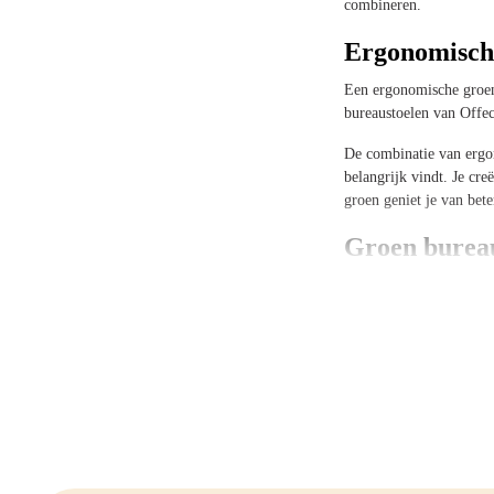
combineren.
Ergonomische
Een ergonomische groen
bureaustoelen van Offec
De combinatie van ergo
belangrijk vindt. Je cr
groen geniet je van bet
Groen bureau
Groene bureaustoelen zij
uitstraling met strakke l
Donkergroen straalt luxe 
kantoorruimtes of thui
Ook het materiaal speelt
gemakkelijk te reinigen 
Of je nu kiest voor een 