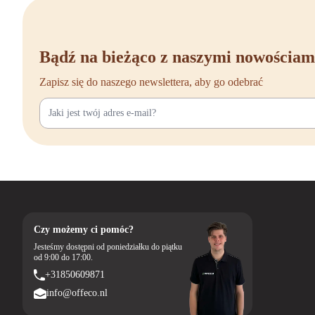
afwerkingen. Ontdek de v
Groene burea
Bądź na bieżąco z naszymi nowościam
Wil je een groene burea
stoelen die bijdragen 
Zapisz się do naszego newslettera, aby go odebrać
Naast kwaliteit biedt O
dagen bedenktijd. Zo kun
Kies voor een ergonomis
binnenkort comfortabel,
Wij bieden ook 
Wil je naast groen nog 
Czy możemy ci pomóc?
Zwarte bureaustoele
Witte bureaustoelen
Jesteśmy dostępni od poniedziałku do piątku
od 9:00 do 17:00.
Beige bureaustoelen
+31850609871
Bruine bureaustoele
Grijze bureaustoelen
info@offeco.nl