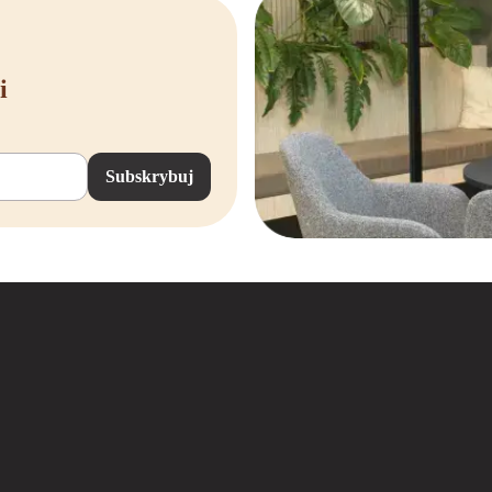
erschillende modellen en vind de bureaustoel die aansluit bij jouw persoonlijkh
ustoel kopen bij Offeco
i
ustoel kopen die comfort, stijl en duurzaamheid combineert? Bij Offeco vind je
aan een gezonde werkhouding, met een breed aanbod aan nieuwe en
refurbished 
ffeco ook gemak en zekerheid. Je profiteert van gratis verzending binnen Nederl
Subskrybuj
 je in alle rust ervaren of jouw nieuwe groene bureaustoel echt bij je past.
che, duurzame en betaalbare oplossing die aansluit bij jouw wensen. Vind jouw 
 stijlvol en duurzaam.
bureaustoelen in andere kleuren
andere kleuren overwegen voor jouw kantoor? Bekijk dan zeker ook eens onze a
n
n