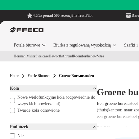
4.6/5
z ponad 500 recenzji
na TrustPilot
Dar
Fotele biurowe
Biurka z regulowaną wysokością
Szafki 
Herman Miller
Steelcase
Haworth
Ahrend
Roomforthenew
Vitra
Home
Fotele Biurowe
Groene Bureaustoelen
Koła
Groene bu
Nowe wielofunkcyjne koła (odpowiednie do
Een groene bureaustoel i
wszystkich powierzchni)
(thuis)kantoor, maar zo
Twarde koła odnowione
een groene bureaustoel g
Podnóżek
Bij Offeco begrijpen we
bureaustoelen die ergo
Nie