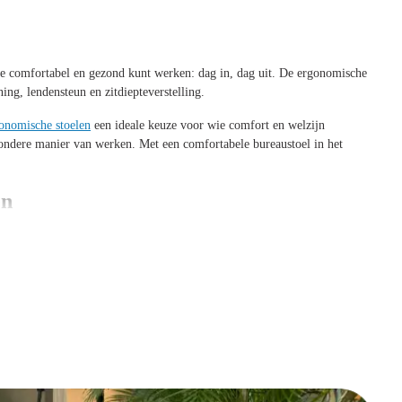
e comfortabel en gezond kunt werken: dag in, dag uit. De ergonomische
ing, lendensteun en zitdiepteverstelling.
onomische stoelen
een ideale keuze voor wie comfort en welzijn
ezondere manier van werken. Met een comfortabele bureaustoel in het
en
ndt dat perfect past bij jouw werkplek. Of je nu houdt van een moderne
 het verschil.
zorgt juist voor een frisse en luchtige uitstraling, ideaal voor lichte
cht en warm aan, terwijl leer een elegante, zakelijke uitstraling geeft en
ens lange werkdagen koel blijft.
je interieur, bij Offeco vind je een ruime collectie aan stijlen en