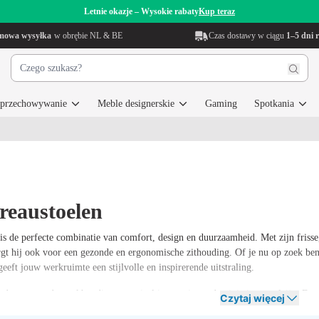
Letnie okazje – Wysokie rabaty
Kup teraz
mowa wysyłka
w obrębie NL & BE
Czas dostawy w ciągu
1–5 dni 
i przechowywanie
Meble designerskie
Gaming
Spotkania
reaustoelen
s de perfecte combinatie van comfort, design en duurzaamheid. Met zijn frisse, n
rgt hij ook voor een gezonde en ergonomische zithouding. Of je nu op zoek bent
eeft jouw werkruimte een stijlvolle en inspirerende uitstraling.
 dat een goede werkhouding essentieel is voor je productiviteit en welzijn. Da
Czytaj więcej
nomische ondersteuning bieden voor rug, nek en houding. Onze
bureaustoelen
co