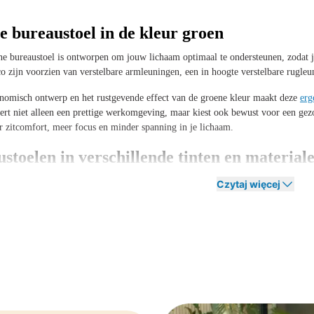
 bureaustoel in de kleur groen
e bureaustoel is ontworpen om jouw lichaam optimaal te ondersteunen, zodat j
o zijn voorzien van verstelbare armleuningen, een in hoogte verstelbare rugleun
nomisch ontwerp en het rustgevende effect van de groene kleur maakt deze
erg
eëert niet alleen een prettige werkomgeving, maar kiest ook bewust voor een g
er zitcomfort, meer focus en minder spanning in je lichaam.
stoelen in verschillende tinten en material
n er in talloze stijlen, kleuren en materialen, waardoor je altijd een model vi
Czytaj więcej
ijnen of juist een klassieke, warme sfeer wilt creëren; de juiste tint groen maakt
en rust uit, terwijl olijfgroen een natuurlijke, rustige basis vormt. Pastelgroen 
swerkplekken.
 een belangrijke rol in comfort en stijl. Een stoffen groene bureaustoel voelt za
is. Mesh-stoffering zorgt dan weer voor extra ventilatie, waardoor je zelfs tijd
design bureaustoel in het groen of een subtiele groene kantoorstoel die opgaat in 