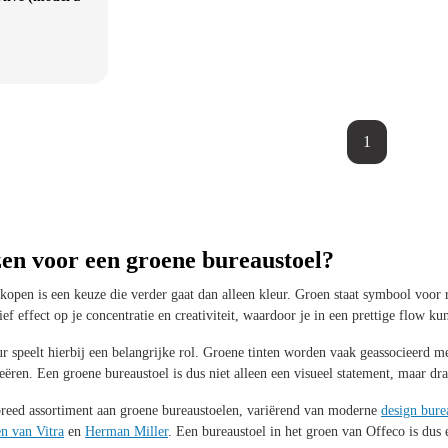
1
n voor een groene bureaustoel?
kopen is een keuze die verder gaat dan alleen kleur. Groen staat symbool voor r
ief effect op je concentratie en creativiteit, waardoor je in een prettige flow ku
r speelt hierbij een belangrijke rol. Groene tinten worden vaak geassocieerd m
eëren. Een groene bureaustoel is dus niet alleen een visueel statement, maar dr
breed assortiment aan groene bureaustoelen, variërend van moderne
design bure
en van Vitra
en
Herman Miller
. Een bureaustoel in het groen van Offeco is dus