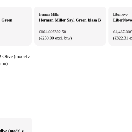
Herman Miller
Libernovo
l Green
Herman Miller Sayl Green klasa B
LiberNov
€861.00
€302.50
€1,437.00
€
(€250.00 excl. btw)
(€822.31 e
live (model z