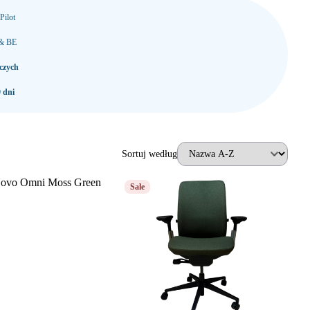
Pilot
 & BE
czych
 dni
Sortuj według
Sale