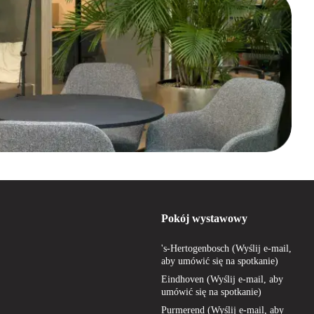
eid, werkstijl en interieur.
 precies wat je zoekt. Onze collectie bestaat uit ergonomisch ontworpen
bureaustoelen
.
and en België, een snelle levertijd van 1–5 werkdagen en maar liefst 90
perfecte groene bureaustoel bij Offeco, bestel direct online en werk
ndere kleuren bureaustoelen, zoals:
Pokój wystawowy
's-Hertogenbosch (Wyślij e-mail,
aby umówić się na spotkanie)
Eindhoven (Wyślij e-mail, aby
umówić się na spotkanie)
Purmerend (Wyślij e-mail, aby