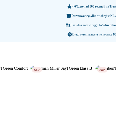
n de hele dag door.
4.6/5
z ponad 500 recenzji
na Trust
Darmowa wysyłka
w obrębie NL
Czas dostawy w ciągu
1–5 dni robo
Długi okres namysłu wynoszący
90
Sale
Sale