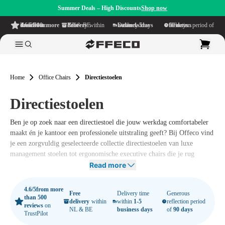
Summer Deals – High Discounts
Shop now
4.6/5
from more than 500 reviews
on TrustPilot
Free delivery
within NL & BE
Delivery time within
1-5 business days
Generous reflection period of
90 days
Home
Office Chairs
Directiestoelen
Directiestoelen
Ben je op zoek naar een directiestoel die jouw werkdag comfortabeler
maakt én je kantoor een professionele uitstraling geeft? Bij Offeco vind
je een zorgvuldig geselecteerde collectie directiestoelen van luxe
management stoelen tot ergonomische executive chairs die je rug
optimaal ondersteunen en je houding verbeteren.
Read more
Of je nu één stoel zoekt voor je home office of meerdere directiestoelen
4.6/5
from more
voor de directiekamer: wij helpen je graag aan de beste match in
Free
Delivery time
Generous
than 500
delivery
within
within
1-5
reflection period
design, afwerking (leder of ademend mesh) en ergonomie. Zo creëer je
reviews
on
NL & BE
business days
of
90 days
TrustPilot
in no-time een premium werkplek waar je langer gefocust blijft en