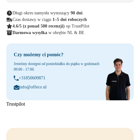
Długi okres namysłu wynoszący
90 dni
Czas dostawy w ciągu
1–5 dni roboczych
4.6/5
(z ponad 500 recenzji)
op TrustPilot
Darmowa wysyłka
w obrębie NL & BE
Czy możemy ci pomóc?
Jesteśmy dostępni od poniedziałku do piątku w godzinach
09:00 - 17:00.
+31850609871
info@offeco.nl
Trustpilot