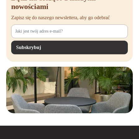
nowościami
czy potrzebujesz prostego rozwiązania do grupowania kabli, czy extra
mocnej wersji do użytku profesjonalnego, oferujemy produkty wysokiej
Zapisz się do naszego newslettera, aby go odebrać
jakości, które zapewnią efektywne zarządzanie kablami.
Masz pytania lub potrzebujesz spersonalizowanej porady? Skontaktuj
się z nami. Z przyjemnością pomożemy Ci znaleźć najlepsze opaski
kablowe do Twojego miejsca pracy!
Subskrybuj