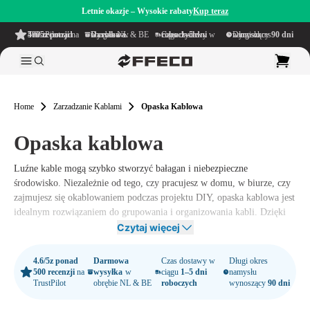
Letnie okazje – Wysokie rabaty
Kup teraz
4.6/5
z ponad 500 recenzji
na TrustPilot
Darmowa wysyłka
w obrębie NL & BE
Czas dostawy w ciągu
1–5 dni roboczych
Długi okres namysłu wynoszący
90 dni
Home
Zarzadzanie Kablami
Opaska Kablowa
Opaska kablowa
Luźne kable mogą szybko stworzyć bałagan i niebezpieczne
środowisko. Niezależnie od tego, czy pracujesz w domu, w biurze, czy
zajmujesz się okablowaniem podczas projektu DIY, opaska kablowa jest
idealnym rozwiązaniem do grupowania i organizowania kabli. Dzięki
opasce kablowej możesz utrzymać uporządkowane miejsce pracy i
Czytaj więcej
zapobiec plątaninie kabli.
4.6/5
z ponad
Darmowa
Czas dostawy w
Długi okres
W Offeco oferujemy szeroką gamę opasek kablowych, które pasują do
500 recenzji
na
wysyłka
w
ciągu
1–5 dni
namysłu
różnych zastosowań. Niezależnie od tego, czy szukasz prostych,
TrustPilot
obrębie NL & BE
roboczych
wynoszący
90 dni
wielokrotnego użytku opasek kablowych na rzep, czy wytrzymałych