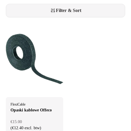
plastikowych wersji, mamy odpowiednie rozwiązanie do zarządzania
kablami, które spełni Twoje potrzeby.
Filter & Sort
FlexiCable
Opaski kablowe Offeco
€15.00
(€12.40 excl. btw)