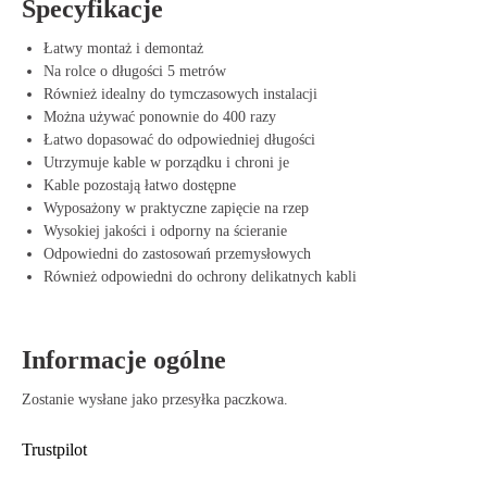
Specyfikacje
Zalety Offeco Kabelbinder
Łatwy montaż i demontaż
Łatwość użycia: Nie wymaga montażu, szybki i łatwy w użyciu.
Na rolce o długości 5 metrów
Również idealny do tymczasowych instalacji
Wysoka jakość: Wykonany z odpornego na zużycie materiału,
Można używać ponownie do 400 razy
odpornego na różne temperatury.
Łatwo dopasować do odpowiedniej długości
Wielokrotnego użytku: Do 400 razy zamykany, co czyni go
Utrzymuje kable w porządku i chroni je
ekonomicznym rozwiązaniem.
Kable pozostają łatwo dostępne
Wyposażony w praktyczne zapięcie na rzep
Wszechstronność: Odpowiedni do różnych środowisk, takich jak
Wysokiej jakości i odporny na ścieranie
dom, biuro, wydarzenia i przemysł.
Odpowiedni do zastosowań przemysłowych
Również odpowiedni do ochrony delikatnych kabli
Bezpieczny dla kabli: Rzep zapobiega uszkodzeniom i zaginaniu
kabli.
Kable pozostają zorganizowane i dostępne: Masz zawsze dostęp do
Informacje ogólne
swoich kabli bez przeszkód.
Zostanie wysłane jako przesyłka paczkowa.
Łatwa instalacja: Możliwość bezpośredniego użycia, bez potrzeby
dodatkowych narzędzi czy montażu.
Trustpilot