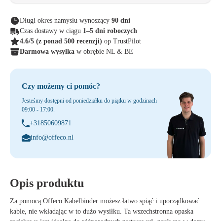
Długi okres namysłu wynoszący
90 dni
Czas dostawy w ciągu
1–5 dni roboczych
4.6/5
(z ponad 500 recenzji)
op TrustPilot
Darmowa wysyłka
w obrębie NL & BE
Czy możemy ci pomóc?
Jesteśmy dostępni od poniedziałku do piątku w godzinach
09:00 - 17:00.
+31850609871
info@offeco.nl
Opis produktu
Za pomocą
Offeco Kabelbinder
możesz łatwo spiąć i uporządkować
kable, nie wkładając w to dużo wysiłku. Ta wszechstronna opaska