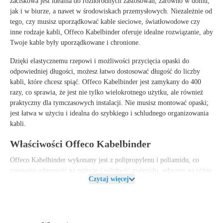
zaciskowa jest idealna do różnorodnych zastosowań, zarówno w domu,
jak i w biurze, a nawet w środowiskach przemysłowych. Niezależnie od
tego, czy musisz uporządkować kable sieciowe, światłowodowe czy
inne rodzaje kabli, Offeco Kabelbinder oferuje idealne rozwiązanie, aby
Twoje kable były uporządkowane i chronione.
Dzięki
elastycznemu rzepowi
i możliwości
przycięcia opaski do
odpowiedniej długości
, możesz łatwo dostosować długość do liczby
kabli, które chcesz spiąć.
Offeco Kabelbinder
jest zamykany do
400
razy
, co sprawia, że jest nie tylko wielokrotnego użytku, ale również
praktyczny dla tymczasowych instalacji. Nie musisz montować opaski;
jest łatwa w użyciu i idealna do szybkiego i schludnego organizowania
kabli.
Właściwości Offeco Kabelbinder
Offeco Kabelbinder
wykonany jest z
polipropylenu i poliamidu
, co
zapewnia
odporność na zużycie
i
solidność materiału
, odporny na różne
Czytaj więcej
temperatury, od
-40°C do 85°C
. Rolka ma
długość 5000 mm
i
szerokość 12,5 mm
, co daje wystarczającą długość, aby spiąć wiele
kabli.
Czarny kolor
czyni opaskę neutralną i odpowiednią do każdego
otoczenia, od domu po biuro i miejsca pracy w przemyśle.