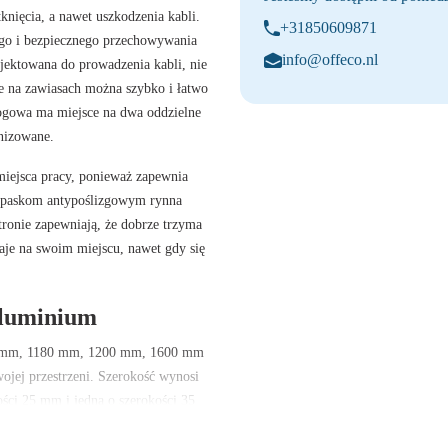
nięcia, a nawet uszkodzenia kabli.
+31850609871
ego i bezpiecznego przechowywania
info@offeco.nl
ojektowana do prowadzenia kabli, nie
e na zawiasach można szybko i łatwo
łogowa ma miejsce na dwa oddzielne
anizowane.
iejsca pracy, ponieważ zapewnia
paskom antypoślizgowym
rynna
tronie zapewniają, że dobrze trzyma
aje na swoim miejscu, nawet gdy się
Aluminium
 mm, 1180 mm, 1200 mm, 1600 mm
ojej przestrzeni.
Szerokość
wynosi
ości
25 mm
i jedną o szerokości
35