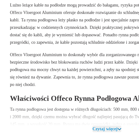
Luźno leżące kable na podłodze mogą prowadzić do bałaganu, ryzyka potk
Offeco Vloergoot Aluminium
oferuje doskonałe rozwiązanie do schludn
kabli. Ta rynna podłogowa leży płasko na podłodze i jest specjalnie zapr
przeszkadzając w codziennych czynnościach. Dzięki praktycznej pokrywi
dostać się do kabli, aby je wymienić lub dopasować. Ponadto rynna pod
przegródki, co zapewnia, że kable pozostają schludnie oddzielone i zorg
Offeco Vloergoot Aluminium
to doskonały wybór dla zorganizowanego m
bezpieczne środowisko bez blokowania ruchów ludzi przez kable. Dzięki
podłogowa ma mocny chwyt na każdej powierzchni, a
zęby
na spodniej s
się również na dywanie. Zapewnia to, że rynna podłogowa zawsze pozost
po niej chodzi.
Właściwości Offeco Rynna Podłogowa 
Ta rynna podłogowa jest dostępna w różnych długościach:
500 mm, 800
i 2000 mm
, dzięki czemu można wybrać długość najlepiej pasującą do Tw
145 mm, a
wysokość
20 mm. Rynna ma dwie przegródki, jedną o szerok
Czytaj więcej
mm
, co pozwala na oddzielenie różnych kabli.