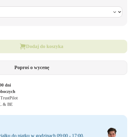
Dodaj do koszyka
Poproś o wycenę
90 dni
oboczych
 TrustPilot
NL & BE
iałku do piątku w godzinach 09:00 - 17:00.