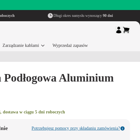
roboczych
Długi okres namysłu wynoszący
90 dni
Zarządzanie kablami
Wyprzedaż zapasów
a Podłogowa Aluminium
, dostawa w ciągu 5 dni roboczych
lnie
Potrzebujesz pomocy przy składaniu zamówienia?