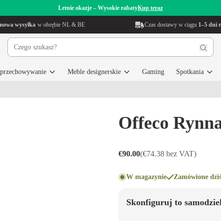
Letnie okazje – Wysokie rabaty
Kup teraz
mowa wysyłka
w obrębie NL & BE
Czas dostawy w ciągu
1–5 dni 
i przechowywanie
Meble designerskie
Gaming
Spotkania
Offeco Rynn
€90.00
(€74.38 bez VAT)
W magazynie
Zamówione dziś
Skonfiguruj to samodzie