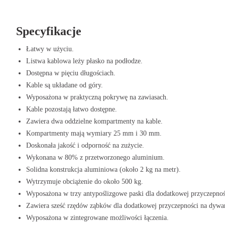
Rynna podłogowa wykonana jest z
80% zrecyklingowanego aluminium
, 
trwałą konstrukcję, ale jest również ekologicznym wyborem. Ma
obciąże
Specyfikacje
że jest wystarczająco wytrzymała do użytku w różnych miejscach pracy
zaprojektowana tak, aby była odporna na zużycie, dzięki czemu można się
Łatwy w użyciu.
Listwa kablowa leży płasko na podłodze.
Offeco Vloergoot Aluminium
jest prosta w użyciu. Nie wymaga montażu:
Dostępna w pięciu długościach.
dzięki
antypoślizgowej spodniej stronie
pozostaje na miejscu. Rynna pod
Kable są układane od góry.
możliwości łączenia
, które umożliwiają przedłużanie lub dostosowywanie
Wyposażona w praktyczną pokrywę na zawiasach.
można rynnę rozszerzyć do kątów 90 stopni, zarówno w płaszczyźnie pio
Kable pozostają łatwo dostępne.
rozszerzające są dostępne na zamówienie.
Zawiera dwa oddzielne kompartmenty na kable.
Zalety Offeco Rynna Podłogowa Alumi
Kompartmenty mają wymiary 25 mm i 30 mm.
Doskonała jakość i odporność na zużycie.
Łatwość użycia: Nie wymaga montażu, łatwa do położenia.
Wykonana w 80% z przetworzonego aluminium.
Różne długości: Dostępna w 5 długościach, aby idealnie dopasować s
Solidna konstrukcja aluminiowa (około 2 kg na metr).
Bezpieczeństwo: Zapobiega ryzyku potknięcia przez luźno leżące kabl
Wytrzymuje obciążenie do około 500 kg.
Zorganizowane kable: Dwa osobne przedziały dla zorganizowanego ro
Wyposażona w trzy antypoślizgowe paski dla dodatkowej przyczepno
Pokrywa na zawiasach: Zapewnia łatwy i szybki dostęp do kabli.
Zawiera sześć rzędów ząbków dla dodatkowej przyczepności na dywa
Wysoka jakość: Wykonane z 80% zrecyklingowanego aluminium dla sol
Wyposażona w zintegrowane możliwości łączenia.