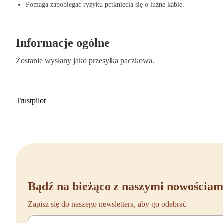
Odporność na zużycie i wytrzymałość: Obciążenie do 500 kg do dług
Pomaga zapobiegać ryzyku potknięcia się o luźne kable.
Antypoślizgowość i dodatkowy chwyt: Z 3 paskami antypoślizgowymi
6 rzędami zębów dla dodatkowego chwytu na dywanie.
Zintegrowane możliwości łączenia: Łatwe do rozszerzenia za pomocą 
Informacje ogólne
Zostanie wysłany jako przesyłka paczkowa.
Trustpilot
Bądź na bieżąco z naszymi nowościam
Zapisz się do naszego newslettera, aby go odebrać