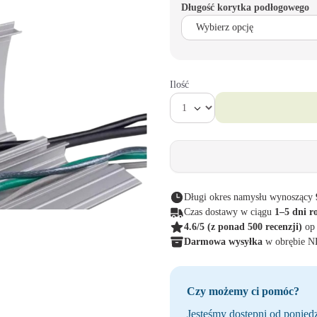
Długość korytka podłogowego
Ilość
Długi okres namysłu wynoszący
Czas dostawy w ciągu
1–5 dni r
4.6/5
(z ponad 500 recenzji)
op
Darmowa wysyłka
w obrębie 
Czy możemy ci pomóc?
Jesteśmy dostępni od poniedz