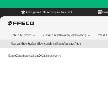
4.6/5
z ponad 500 recenzji
na TrustPilot
Dar
Fotele biurowe
Biurka z regulowaną wysokością
Szafki 
Herman Miller
Steelcase
Haworth
Ahrend
Roomforthenew
Vitra
Home
Zarządzanie kablami
Kanał podłogowy