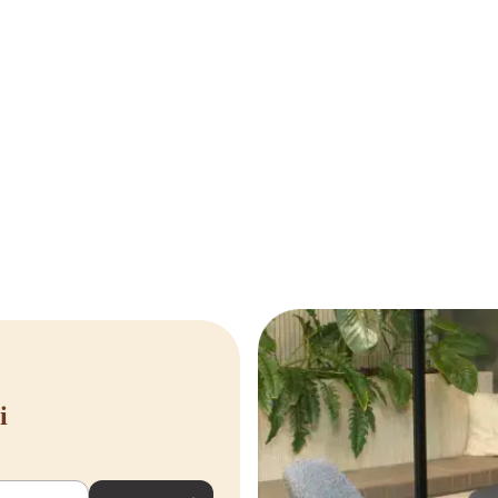
otrwałego użytkowania.
 dla chwytu na każdej powierzchni i
złączek (dostępne osobno).
i