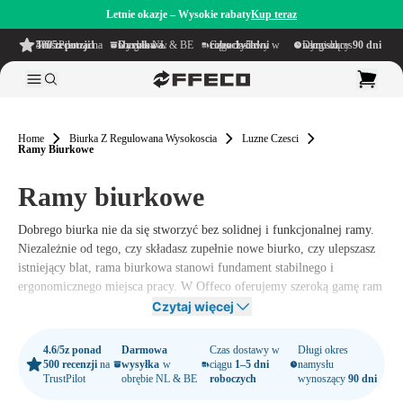
Letnie okazje – Wysokie rabaty
Kup teraz
4.6/5
z ponad 500 recenzji
na TrustPilot
Darmowa wysyłka
w obrębie NL & BE
Czas dostawy w ciągu
1–5 dni roboczych
Długi okres namysłu wynoszący
90 dni
Home
Biurka Z Regulowana Wysokoscia
Luzne Czesci
Ramy Biurkowe
Ramy biurkowe
Dobrego biurka nie da się stworzyć bez solidnej i funkcjonalnej ramy.
Niezależnie od tego, czy składasz zupełnie nowe biurko, czy ulepszasz
istniejący blat, rama biurkowa stanowi fundament stabilnego i
ergonomicznego miejsca pracy. W Offeco oferujemy szeroką gamę ram
w różnych wzorach, dzięki czemu zawsze znajdziesz model, który
Czytaj więcej
pasuje do Twojego stylu pracy i przestrzeni.
4.6/5
z ponad
Darmowa
Czas dostawy w
Długi okres
500 recenzji
na
wysyłka
w
ciągu
1–5 dni
namysłu
TrustPilot
obrębie NL & BE
roboczych
wynoszący
90 dni