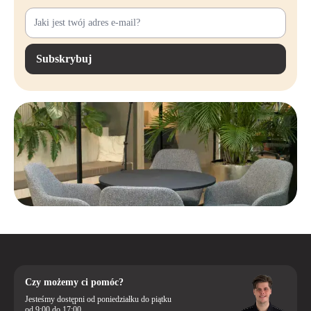
dla Ciebie.
Masz pytania lub potrzebujesz porady na temat odpowiedniej ramy do
swojego miejsca pracy? Skontaktuj się z nami. Z przyjemnością
Subskrybuj
pomożemy Ci stworzyć idealne biurko!
Czy możemy ci pomóc?
Jesteśmy dostępni od poniedziałku do piątku
od 9:00 do 17:00.