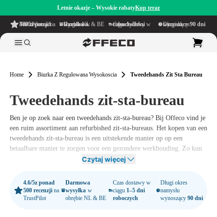
Letnie okazje – Wysokie rabaty
Kup teraz
4.6/5
z ponad 500 recenzji
na TrustPilot
Darmowa wysyłka
w obrębie NL & BE
Czas dostawy w ciągu
1–5 dni roboczych
Długi okres namysłu wynoszący
90 dni
Home
Biurka Z Regulowana Wysokoscia
Tweedehands Zit Sta Bureau
Tweedehands zit-sta-bureau
Ben je op zoek naar een tweedehands zit-sta-bureau? Bij Offeco vind je
een ruim assortiment aan refurbished zit-sta-bureaus. Het kopen van een
tweedehands zit-sta-bureau is een uitstekende manier op op een
betaalbare manier te zorgen voor een gezondere werkhouding. Zo kun
je tijdens het werken afwisselen tussen zitten en staan, waarmee je je
Czytaj więcej
lichaam actief houdt en klachten voorkomt. Met een refurbished zit-sta-
bureau van Offeco ben je productiever en voel je je prettiger achter je
4.6/5
z ponad
Darmowa
Czas dostawy w
Długi okres
werkplek. Goed voor je werk, lichaam én portemonnee.
500 recenzji
na
wysyłka
w
ciągu
1–5 dni
namysłu
TrustPilot
obrębie NL & BE
roboczych
wynoszący
90 dni