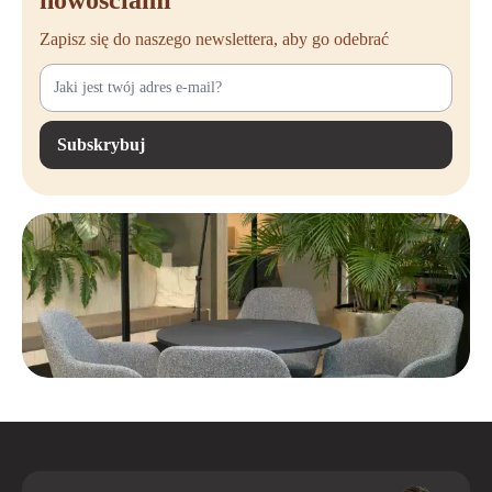
nowościami
Aandachtspunten bij het kopen van een
Zapisz się do naszego newslettera, aby go odebrać
tweedehands zit-sta-bureau
Als je een tweedehands zit-sta-bureau overweegt, is het belangrijk om
met een aantal zaken rekening te houden. Zo voorkom je
teleurstellingen op de lange termijn en haal je het maximale uit je
Subskrybuj
tweedehands bureau
. Dit zijn enkele punten waar je op kunt letten:
Kijk naar de algemene staat en stevigheid van het frame om zeker te
zijn dat het bureau stabiel is.
Controleer of de motor en het elektrisch systeem soepel werken en
geen storingen vertonen.
Als je kiest voor een handmatig verstelbaar bureau, controleer dan of
het verhogen en verlagen van het bureau soepel werkt.
Beoordeel het tafelblad op krassen, deuken of andere gebruikssporen
die de levensduur kunnen verkorten.
Let op de kabelmanagement-opties om een overzichtelijke werkplek
te behouden.