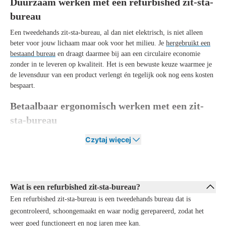
Duurzaam werken met een refurbished zit-sta-
bureau
Een tweedehands zit-sta-bureau, al dan niet elektrisch, is niet alleen
beter voor jouw lichaam maar ook voor het milieu. Je
hergebruikt een
bestaand bureau
en draagt daarmee bij aan een circulaire economie
zonder in te leveren op kwaliteit. Het is een bewuste keuze waarmee je
de levensduur van een product verlengt én tegelijk ook nog eens kosten
bespaart.
Betaalbaar ergonomisch werken met een zit-
sta-bureau
Een refurbished zit-sta-bureau is een betaalbare manier om
Czytaj więcej
ergonomisch te werken. Veel bedrijven en medewerkers weten
inmiddels de voordelen van een zit-sta-bureau, maar vaak hangt hier
een hoog kostenplaatje aan. De refurbished zit-sta-bureaus van Offeco
zijn verkrijgbaar in zowel elektrische als niet-elektrische uitvoering, en
Wat is een refurbished zit-sta-bureau?
zijn een stuk betaalbaarder dan nieuwe bureaus. Op deze manier kunnen
Een refurbished zit-sta-bureau is een tweedehands bureau dat is
we elke medewerker helpen aan een ergonomische werkhouding
waarbij zittend en staand werken worden afgewisseld.
gecontroleerd, schoongemaakt en waar nodig gerepareerd, zodat het
weer goed functioneert en nog jaren mee kan.