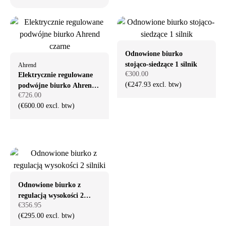
Odnowione biurko
stojąco-siedzące 1 silnik
Ahrend
€300.00
Elektrycznie regulowane
(€247.93 excl. btw)
podwójne biurko Ahrend
€726.00
czarne
(€600.00 excl. btw)
Odnowione biurko z
regulacją wysokości 2
€356.95
silniki
(€295.00 excl. btw)