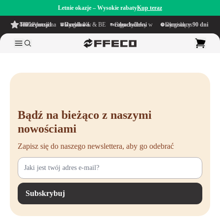
Letnie okazje – Wysokie rabaty
Kup teraz
4.6/5
z ponad 500 recenzji
na TrustPilot
Darmowa wysyłka
w obrębie NL & BE
Czas dostawy w ciągu
1–5 dni roboczych
Długi okres namysłu wynoszący
90 dni
Bądź na bieżąco z naszymi
nowościami
Zapisz się do naszego newslettera, aby go odebrać
Subskrybuj