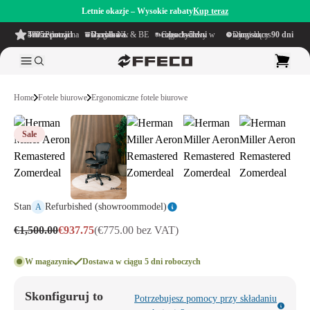
Letnie okazje – Wysokie rabaty
Kup teraz
4.6/5
z ponad 500 recenzji
na TrustPilot
Darmowa wysyłka
w obrębie NL & BE
Czas dostawy w ciągu
1–5 dni roboczych
Długi okres namysłu wynoszący
90 dni
Home
Fotele biurowe
Ergonomiczne fotele biurowe
Sale
Stan
Refurbished (showroommodel)
A
€1,500.00
€937.75
(€775.00 bez VAT)
W magazynie
Dostawa w ciągu 5 dni roboczych
Skonfiguruj to
Potrzebujesz pomocy przy składaniu