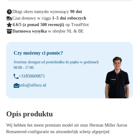
Długi okres namysłu wynoszący
90 dni
Czas dostawy w ciągu
1–5 dni roboczych
4.6/5
(z ponad 500 recenzji)
op TrustPilot
Darmowa wysyłka
w obrębie NL & BE
Czy możemy ci pomóc?
Jesteśmy dostępni od poniedziałku do piątku w godzinach
09:00 - 17:00.
+31850609871
info@offeco.nl
Opis produktu
Wij hebben het meest premium model uit onze Herman Miller Aeron
Remastered-configuratie nu uitzonderlijk scherp afgeprijsd.