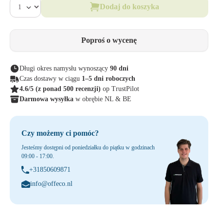
Dodaj do koszyka
Poproś o wycenę
Długi okres namysłu wynoszący
90 dni
Czas dostawy w ciągu
1–5 dni roboczych
4.6/5
(z ponad 500 recenzji)
op TrustPilot
Darmowa wysyłka
w obrębie NL & BE
Czy możemy ci pomóc?
Jesteśmy dostępni od poniedziałku do piątku w godzinach
09:00 - 17:00.
+31850609871
info@offeco.nl