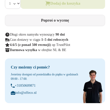
Dodaj do koszyka
Poproś o wycenę
Długi okres namysłu wynoszący
90 dni
Czas dostawy w ciągu
1–5 dni roboczych
4.6/5
(z ponad 500 recenzji)
op TrustPilot
Darmowa wysyłka
w obrębie NL & BE
Czy możemy ci pomóc?
Jesteśmy dostępni od poniedziałku do piątku w godzinach
09:00 - 17:00.
+31850609871
info@offeco.nl