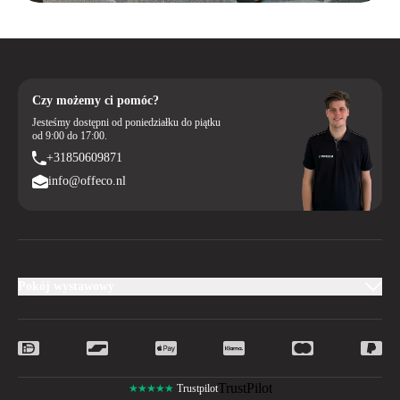
Czy możemy ci pomóc?
Jesteśmy dostępni od poniedziałku do piątku
od 9:00 do 17:00.
+31850609871
info@offeco.nl
Pokój wystawowy
TrustPilot
★★★★★
Trustpilot