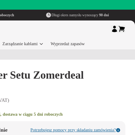
roboczych
Długi okres namysłu wynoszący
90 dni
Zarządzanie kablami
Wyprzedaż zapasów
er Setu Zomerdeal
 VAT)
, dostawa w ciągu 5 dni roboczych
lnie
Potrzebujesz pomocy przy składaniu zamówienia?