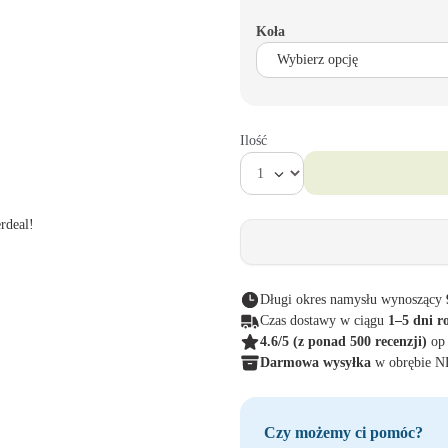
Koła
Ilość
rdeal!
Długi okres namysłu wynoszący
Czas dostawy w ciągu
1–5 dni r
4.6/5
(z ponad 500 recenzji)
op
Darmowa wysyłka
w obrębie 
Czy możemy ci pomóc?