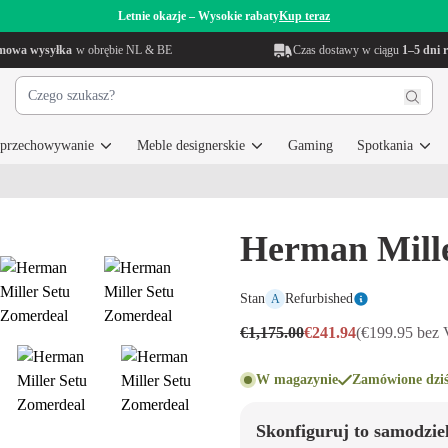
Letnie okazje – Wysokie rabaty
Kup teraz
mowa wysyłka
w obrębie NL & BE
Czas dostawy w ciągu
1–5 dni 
i przechowywanie
Meble designerskie
Gaming
Spotkania
Herman Mill
Stan
Refurbished
A
€1,175.00
€241.94
(€199.95 bez
W magazynie
Zamówione dziś
Skonfiguruj to samodzie