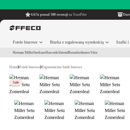
4.6/5
z ponad 500 recenzji
na TrustPilot
Dar
Fotele biurowe
Biurka z regulowaną wysokością
Szafki 
Herman Miller
Steelcase
Haworth
Ahrend
Roomforthenew
Vitra
Home
Fotele biurowe
Ergonomiczne fotele biurowe
Sale