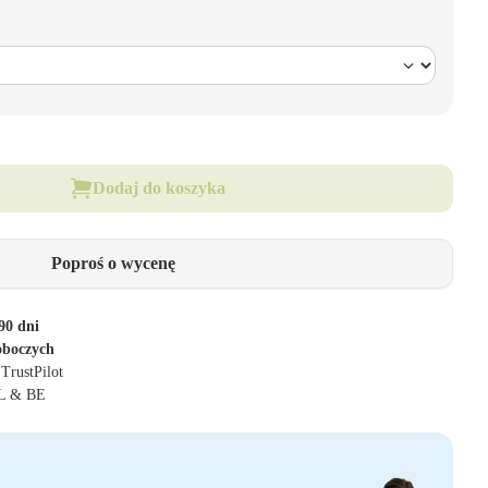
Dodaj do koszyka
Poproś o wycenę
90 dni
oboczych
 TrustPilot
NL & BE