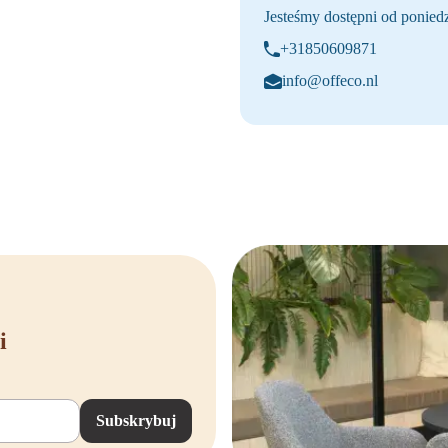
Jesteśmy dostępni od poniedz
+31850609871
info@offeco.nl
i
Subskrybuj