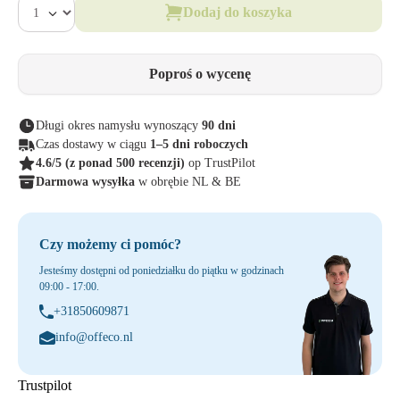
Dodaj do koszyka
Poproś o wycenę
Długi okres namysłu wynoszący
90 dni
Czas dostawy w ciągu
1–5 dni roboczych
4.6/5
(z ponad 500 recenzji)
op TrustPilot
Darmowa wysyłka
w obrębie NL & BE
Czy możemy ci pomóc?
Jesteśmy dostępni od poniedziałku do piątku w godzinach
09:00 - 17:00.
+31850609871
info@offeco.nl
Trustpilot