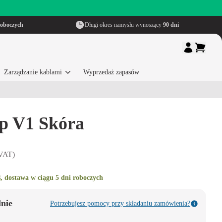
roboczych
Długi okres namysłu wynoszący
90 dni
Zarządzanie kablami
Wyprzedaż zapasów
ap V1 Skóra
 VAT)
, dostawa w ciągu 5 dni roboczych
lnie
Potrzebujesz pomocy przy składaniu zamówienia?