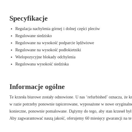
W Offeco Steelcase Leap V1 jest dokładnie sprawdzany, zużyte części są 
odnawiana. Zapewnia to, że zachowujesz wszystkie zalety tego krzesła bi
który wydaje się jak nowy. Wysokiej jakości materiały stosowane przez St
Specyfikacje
żywotności krzesła, podczas gdy smukły i ponadczasowy design pasuje d
Regulacja nachylenia górnej i dolnej części pleców
sposób wnosisz do swojego domu nie tylko komfortowy, ale także zrów
Regulowane siedzisko
Zalety krzesła biurowego Steelcase Lea
Regulowane na wysokość podparcie lędźwiowe
Regulowane na wysokość podłokietniki
Elastyczne oparcie łatwo podąża za Twoimi ruchami, zapewniając op
Wielopozycyjne blokady odchylenia
Podparcie lędźwiowe odciąża dolną część pleców i zapobiega dolegl
Regulowana wysokość siedziska
Wysokość i głębokość siedziska można łatwo regulować dla zdrowej i
Smukły design i wysokiej jakości materiały zapewniają stylowy i trw
Kup Steelcase Leap V1
Informacje ogólne
Czy jesteś gotowy, aby przenieść swoje miejsce pracy na wyższy pozio
Te krzesła biurowe zostały odnowione. U nas ‘refurbished’ oznacza, że k
takim razie wybierz Steelcase Leap V1 i przekonaj się, jak dobre krzesł
w razie potrzeby ponownie tapicerowane, wyposażone w nowe oryginalne c
Offeco korzystasz z fachowego doradztwa, doskonałej obsługi i 60 miesię
konieczne, ponownie pomalowane. Dążymy do tego, aby stan krzeseł był 
przyjemnością pomożemy Ci stworzyć zdrowe i zrównoważone środowisk
Aby zagwarantować naszą jakość, oferujemy 60 miesięcy gwarancji na te 
pracować z przyjemnością i bez dolegliwości.