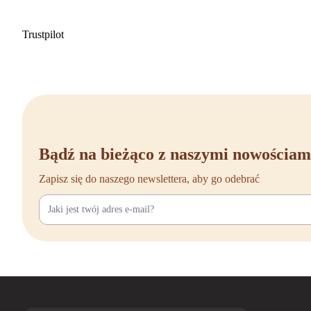
Czy chcesz zamówić Steelcase Leap V1 bezpośrednio lub masz jeszcze pyt
złóż zamówienie online. Zapewniamy szybką dostawę i, jeśli chcesz, zab
Trustpilot
abyśmy wspólnie przyczynili się do gospodarki o obiegu zamkniętym. Zam
różnicy tego ergonomicznego modelu najwyższej klasy przy własnym biu
Bądź na bieżąco z naszymi nowościam
Zapisz się do naszego newslettera, aby go odebrać