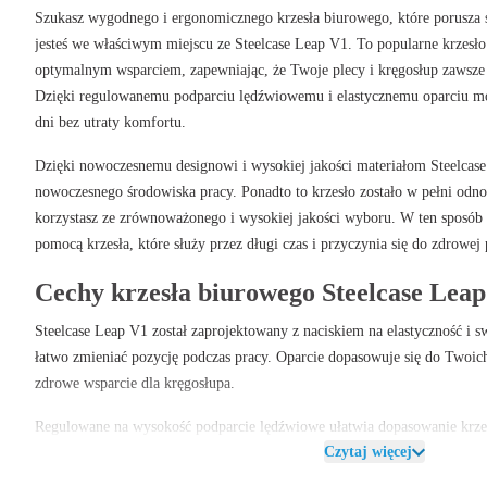
Szukasz wygodnego i ergonomicznego krzesła biurowego, które porusza 
jesteś we właściwym miejscu ze Steelcase Leap V1. To popularne krzesło
optymalnym wsparciem, zapewniając, że Twoje plecy i kręgosłup zawsze 
Dzięki regulowanemu podparciu lędźwiowemu i elastycznemu oparciu mo
dni bez utraty komfortu.
Dzięki nowoczesnemu designowi i wysokiej jakości materiałom Steelcas
nowoczesnego środowiska pracy. Ponadto to krzesło zostało w pełni odn
korzystasz ze zrównoważonego i wysokiej jakości wyboru. W ten sposób 
pomocą krzesła, które służy przez długi czas i przyczynia się do zdrowej
Cechy krzesła biurowego Steelcase Lea
Steelcase Leap V1 został zaprojektowany z naciskiem na elastyczność i 
łatwo zmieniać pozycję podczas pracy. Oparcie dopasowuje się do Twoic
zdrowe wsparcie dla kręgosłupa.
Regulowane na wysokość podparcie lędźwiowe ułatwia dopasowanie krzes
Czytaj więcej
regulowana wysokość i głębokość siedziska przyczyniają się do prawidłow