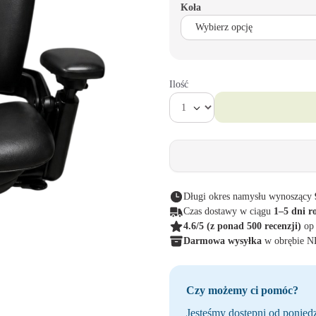
Koła
Ilość
Długi okres namysłu wynoszący
Czas dostawy w ciągu
1–5 dni r
4.6/5
(z ponad 500 recenzji)
op
Darmowa wysyłka
w obrębie 
Czy możemy ci pomóc?
Jesteśmy dostępni od poniedz