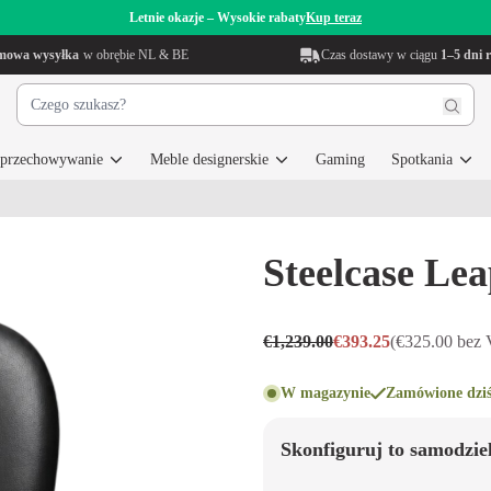
Letnie okazje – Wysokie rabaty
Kup teraz
mowa wysyłka
w obrębie NL & BE
Czas dostawy w ciągu
1–5 dni 
i przechowywanie
Meble designerskie
Gaming
Spotkania
Steelcase Le
€1,239.00
€393.25
(€325.00 bez
W magazynie
Zamówione dziś
Skonfiguruj to samodzie