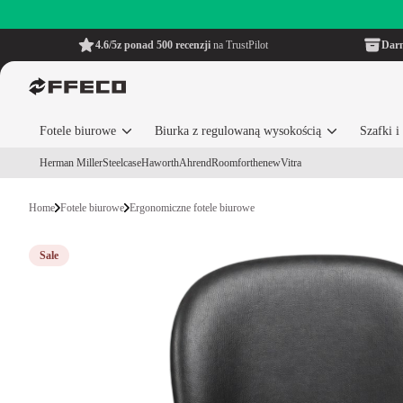
4.6/5
z ponad 500 recenzji
na TrustPilot
Dar
Fotele biurowe
Biurka z regulowaną wysokością
Szafki 
Herman Miller
Steelcase
Haworth
Ahrend
Roomforthenew
Vitra
Home
Fotele biurowe
Ergonomiczne fotele biurowe
Sale