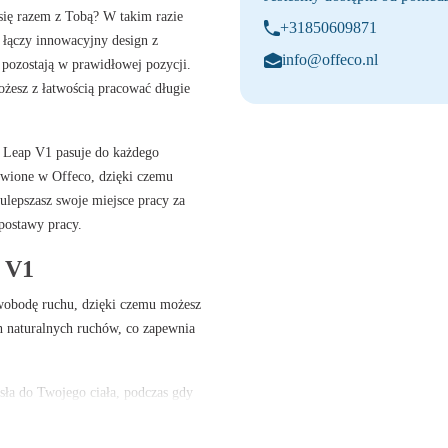
się razem z Tobą? W takim razie
+31850609871
 łączy innowacyjny design z
info@offeco.nl
pozostają w prawidłowej pozycji.
żesz z łatwością pracować długie
e Leap V1 pasuje do każdego
owione w Offeco, dzięki czemu
ulepszasz swoje miejsce pracy za
 postawy pracy.
p V1
swobodę ruchu, dzięki czemu możesz
h naturalnych ruchów, co zapewnia
ła do Twojego ciała, podczas gdy
ej pozycji siedzącej.