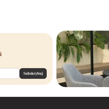
ania? Skontaktuj się z nami lub
ierzemy Twoje stare meble biurowe,
ów już dziś i przekonaj się o
rku.
i
Subskrybuj