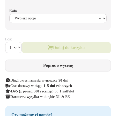
Koła
Ilość
Dodaj do koszyka
Poproś o wycenę
Długi okres namysłu wynoszący
90 dni
Czas dostawy w ciągu
1–5 dni roboczych
4.6/5
(z ponad 500 recenzji)
op TrustPilot
Darmowa wysyłka
w obrębie NL & BE
Czy możemy ci pomóc?