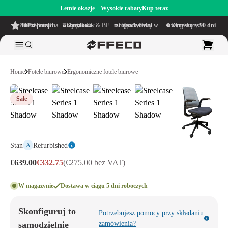
Letnie okazje – Wysokie rabaty
Kup teraz
4.6/5
z ponad 500 recenzji
na TrustPilot
Darmowa wysyłka
w obrębie NL & BE
Czas dostawy w ciągu
1–5 dni roboczych
Długi okres namysłu wynoszący
90 dni
Home
Fotele biurowe
Ergonomiczne fotele biurowe
Sale
Stan
Refurbished
A
€639.00
€332.75
(€275.00 bez VAT)
W magazynie
Dostawa w ciągu 5 dni roboczych
Skonfiguruj to
Potrzebujesz pomocy przy składaniu
samodzielnie
zamówienia?