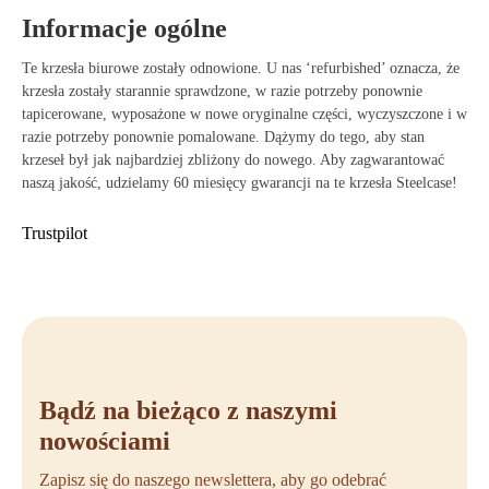
Zalety krzesła biurowego Steelcase Series 1
Informacje ogólne
Technologia LiveBack zapewniająca dynamiczne wsparcie pleców.
Te krzesła biurowe zostały odnowione. U nas ‘refurbished’ oznacza, że
Podłokietniki 4D umożliwiające ergonomiczne i indywidualne
krzesła zostały starannie sprawdzone, w razie potrzeby ponownie
dopasowanie.
tapicerowane, wyposażone w nowe oryginalne części, wyczyszczone i w
Przesuwane siedzisko i regulowane podparcie lędźwiowe dla
razie potrzeby ponownie pomalowane. Dążymy do tego, aby stan
optymalnego komfortu.
krzeseł był jak najbardziej zbliżony do nowego. Aby zagwarantować
Oddychające oparcie z siatki zapewniające komfortowe warunki
naszą jakość, udzielamy 60 miesięcy gwarancji na te krzesła Steelcase!
siedzenia.
Kompaktowy, nowoczesny design pasujący do każdej przestrzeni
Trustpilot
roboczej.
Kup Steelcase Series 1
Czy chcesz krzesła biurowego, które łączy komfort, jakość i design?
Steelcase Series 1 jest dostępny w Offeco jako starannie odnowiony
model. Każde krzesło zostało dokładnie sprawdzone, profesjonalnie
wyczyszczone i w razie potrzeby wyposażone w nowe części. Dzięki
temu otrzymujesz jakość jak nowa, ale w bardziej zrównoważonej i
Bądź na bieżąco z naszymi
atrakcyjnej cenie. Zamów Steelcase Series 1 łatwo przez nasz sklep
nowościami
internetowy i przekonaj się sam o różnicy w komforcie siedzenia i
ergonomii.
Zapisz się do naszego newslettera, aby go odebrać