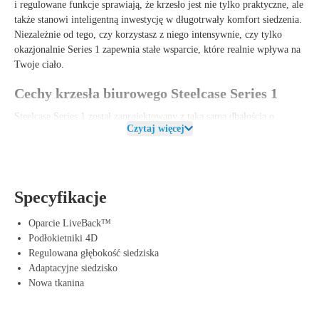
i regulowane funkcje sprawiają, że krzesło jest nie tylko praktyczne, ale
także stanowi inteligentną inwestycję w długotrwały komfort siedzenia.
Niezależnie od tego, czy korzystasz z niego intensywnie, czy tylko
okazjonalnie Series 1 zapewnia stałe wsparcie, które realnie wpływa na
Twoje ciało.
Cechy krzesła biurowego Steelcase Series 1
Steelcase Series 1 został zaprojektowany z taką samą dbałością o
Czytaj więcej
szczegóły jak modele premium Steelcase, ale w bardziej kompaktowej i
przystępnej formie. Krzesło wyposażone jest w innowacyjną
technologię LiveBack, która dopasowuje się do naturalnej krzywizny
Twojego kręgosłupa. Elastyczna konstrukcja oparcia sprawia, że krzesło
porusza się razem z Tobą, zmniejszając napięcie w plecach i barkach.
Specyfikacje
Dodatkowo Series 1 posiada w pełni regulowane podłokietniki (4D),
Oparcie LiveBack™
przesuwane siedzisko oraz regulowane podparcie lędźwiowe. Dzięki
Podłokietniki 4D
temu możesz precyzyjnie dopasować krzesło do swojego wzrostu i
Regulowana głębokość siedziska
pozycji siedzącej. Oddychające oparcie z siatki wspiera cyrkulację
Adaptacyjne siedzisko
powietrza i zapewnia komfort nawet podczas długich dni pracy. Dzięki
Nowa tkanina
intuicyjnym elementom sterującym możesz łatwo dostosować krzesło
do swoich preferencji, bez zbędnych komplikacji.