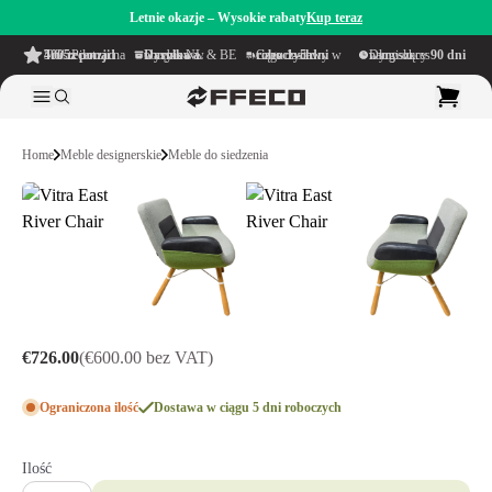
Letnie okazje – Wysokie rabaty
Kup teraz
4.6/5
z ponad 500 recenzji
na TrustPilot
Darmowa wysyłka
w obrębie NL & BE
Czas dostawy w ciągu
1–5 dni roboczych
Długi okres namysłu wynoszący
90 dni
Home
Meble designerskie
Meble do siedzenia
€726.00
(€600.00 bez VAT)
Ograniczona ilość
Dostawa w ciągu 5 dni roboczych
Ilość