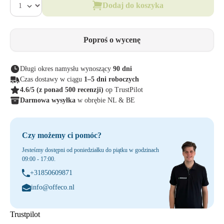
Dodaj do koszyka
Poproś o wycenę
Długi okres namysłu wynoszący
90 dni
Czas dostawy w ciągu
1–5 dni roboczych
4.6/5
(z ponad 500 recenzji)
op TrustPilot
Darmowa wysyłka
w obrębie NL & BE
Czy możemy ci pomóc?
Jesteśmy dostępni od poniedziałku do piątku w godzinach
09:00 - 17:00.
+31850609871
info@offeco.nl
Trustpilot