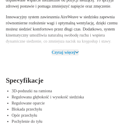
dopasowane wsparcie niezależnie od pozycji siedzącej. To sprzyja
zdrowej postawie i pomaga zmniejszyć napięcie oraz zmęczenie.
Innowacyjny system zawieszenia AireWeave w siedzisku zapewnia
równomierne rozłożenie wagi i optymalną wentylację, dzięki czemu
możesz siedzieć komfortowo przez długi czas. Dodatkowo, system
kinematyczny umożliwia naturalną swobodę ruchu i wspiera
dynamiczne siedzenie, co zmniejsza nacisk na kręgosłup i stawy.
Zrównoważony rozwój jest kluczowym elementem w przypadku Mirra
Czytaj więcej
Graphite Shadow. Krzesło wykonane jest w 42% z materiałów
pochodzących z recyklingu i jest w 96% nadające się do ponownego
przetworzenia. Dodatkowo, poszczególne części mogą być wymieniane,
co nie tylko wydłuża jego żywotność, ale także przyczynia się do
Specyfikacje
ekologicznego wyboru.
3D-poduszki na ramiona
Zalety Herman Miller Mirra Graphite Shadow
Regulowana głębokość i wysokość siedziska
Regulowane oparcie
Ergonomiczne oparcie – Dopasowuje się do twojego ciała dla
Blokada przechyłu
maksymalnego wsparcia.
Opór przechyłu
System zawieszenia AireWeave – Wygodne i przewiewne siedzisko
Pochylenie do tyłu
do długotrwałego użytkowania.
System kinematyczny – Wspiera naturalne ruchy i zapobiega