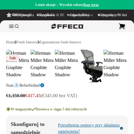
Letnie okazje – Wysokie rabaty
Kup teraz
4.6/5
z ponad 500 recenzji
na TrustPilot
Darmowa wysyłka
w obrębie NL & BE
Czas dostawy w ciągu
1–5 dni roboczych
Długi okres namysłu wynoszący
90 dni
Home
Fotele biurowe
Ergonomiczne fotele biurowe
Sale
Stan
Refurbished
A
€1,350.00
€417.45
(€345.00 bez VAT)
W magazynie
Dostawa w ciągu 5 dni roboczych
Skonfiguruj to
Potrzebujesz pomocy przy składaniu
samodzielnie
zamówienia?