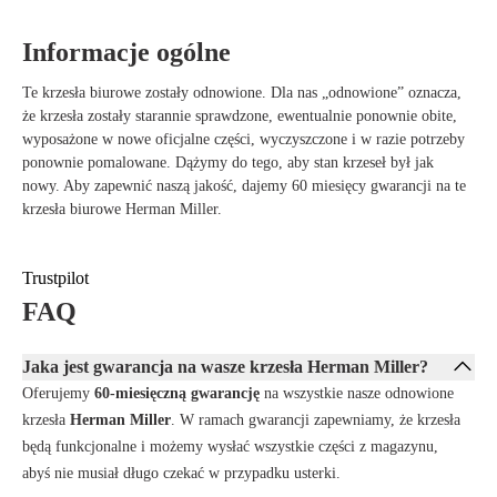
przeciążeniom.
Trwałe i przyjazne dla środowiska – Wykonane z materiałów
Informacje ogólne
pochodzących z recyklingu i zaprojektowane z myślą o długiej
żywotności.
Te krzesła biurowe zostały odnowione. Dla nas „odnowione” oznacza,
Design Graphite Shadow – Ponadczasowy i stylowy, odpowiedni dla
że krzesła zostały starannie sprawdzone, ewentualnie ponownie obite,
każdego miejsca pracy.
wyposażone w nowe oficjalne części, wyczyszczone i w razie potrzeby
ponownie pomalowane. Dążymy do tego, aby stan krzeseł był jak
nowy. Aby zapewnić naszą jakość, dajemy 60 miesięcy gwarancji na te
krzesła biurowe Herman Miller.
Trustpilot
FAQ
Jaka jest gwarancja na wasze krzesła Herman Miller?
Oferujemy
60-miesięczną gwarancję
na wszystkie nasze odnowione
krzesła
Herman Miller
. W ramach gwarancji zapewniamy, że krzesła
będą funkcjonalne i możemy wysłać wszystkie części z magazynu,
abyś nie musiał długo czekać w przypadku usterki.