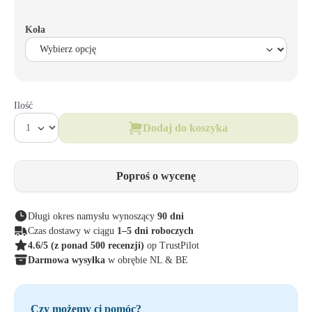
Koła
Ilość
Dodaj do koszyka
Poproś o wycenę
Długi okres namysłu wynoszący
90 dni
Czas dostawy w ciągu
1–5 dni roboczych
4.6/5
(z ponad 500 recenzji)
op TrustPilot
Darmowa wysyłka
w obrębie NL & BE
Czy możemy ci pomóc?