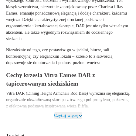
wysokiego komfortu siedzenia i wyrafinowanego wykończenia.
Ten
klasyk wzornictwa, pierwotnie zaprojektowany przez Charlesa i Ray
Eames, emanuje ponadczasową elegancją i dodaje charakteru każdemu
wnętrzu. Dzięki charakterystycznej drucianej podstawie i
ergonomicznie ukształtowanej skorupie, DAR jest nie tylko wizualnym
akcentem, ale także wygodnym rozwiązaniem do codziennego
siedzenia.
Niezależnie od tego, czy postawisz go w jadalni, biurze, sali
konferencyjnej czy eleganckim lokalu – krzesło to z łatwością
dopasowuje się do otoczenia i podnosi poziom wnętrza.
Cechy krzesła Vitra Eames DAR z
tapicerowanym siedziskiem
Vitra DAR (Dining Height Armchair Rod Base) wyróżnia się elegancką,
organicznie ukształtowaną skorupą z trwałego polipropylenu, połączoną
z efektowną podstawą inspirowaną wieżą Eiffla.
Czytaj więcej
Dzięki wymiarom zapewniającym optymalne podparcie – w tym
wysokości siedziska 43 cm – DAR oferuje przyjemne doznania nawet
podczas długiego siedzenia. Połączenie wysokiej jakości materiałów i
Trustpilot