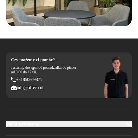
Zamów swoje Vitra DAR już dziś w Offeco z 60-miesięczną gwarancją
i doświadcz komfortu oraz stylu prawdziwego klasyka designu w
swoim wnętrzu.
Czy możemy ci pomóc?
Jesteśmy dostępni od poniedziałku do piątku
od 9:00 do 17:00.
+31850609871
info@offeco.nl
Pokój wystawowy