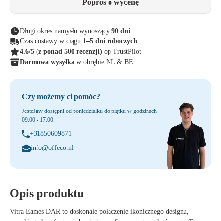
Poproś o wycenę
Długi okres namysłu wynoszący
90 dni
Czas dostawy w ciągu
1–5 dni roboczych
4.6/5
(z ponad 500 recenzji)
op TrustPilot
Darmowa wysyłka
w obrębie NL & BE
Czy możemy ci pomóc?
Jesteśmy dostępni od poniedziałku do piątku w godzinach
09:00 - 17:00.
+31850609871
info@offeco.nl
Opis produktu
Vitra Eames DAR to doskonałe połączenie ikonicznego designu,