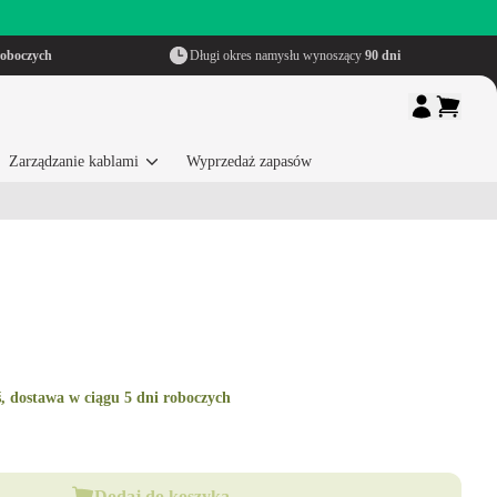
roboczych
Długi okres namysłu wynoszący
90 dni
Zarządzanie kablami
Wyprzedaż zapasów
, dostawa w ciągu 5 dni roboczych
Dodaj do koszyka