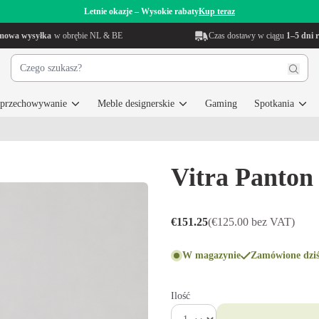
Letnie okazje – Wysokie rabaty
Kup teraz
mowa wysyłka
w obrębie NL & BE
Czas dostawy w ciągu
1–5 dni 
i przechowywanie
Meble designerskie
Gaming
Spotkania
Vitra Panton
€151.25
(€125.00 bez VAT)
W magazynie
Zamówione dziś
Ilość