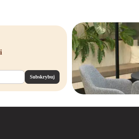
i
Subskrybuj