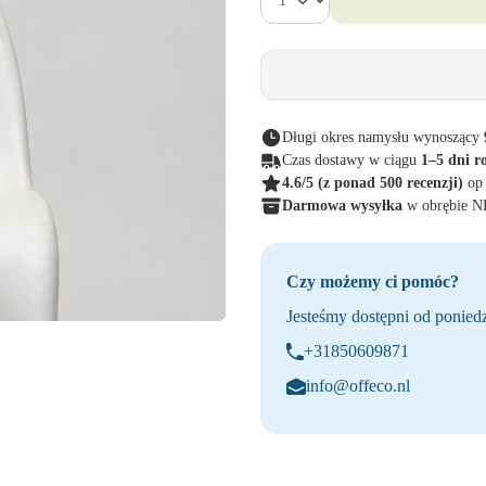
Długi okres namysłu wynoszący
Czas dostawy w ciągu
1–5 dni r
4.6/5
(z ponad 500 recenzji)
op
Darmowa wysyłka
w obrębie 
Czy możemy ci pomóc?
Jesteśmy dostępni od poniedz
+31850609871
info@offeco.nl