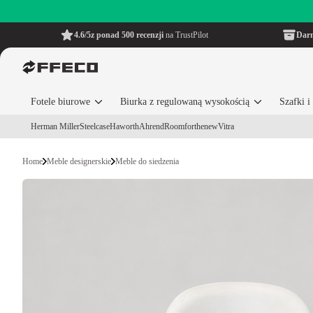
4.6/5
z ponad 500 recenzji
na TrustPilot
Dar
Fotele biurowe
Biurka z regulowaną wysokością
Szafki 
Herman Miller
Steelcase
Haworth
Ahrend
Roomforthenew
Vitra
Home
Meble designerskie
Meble do siedzenia