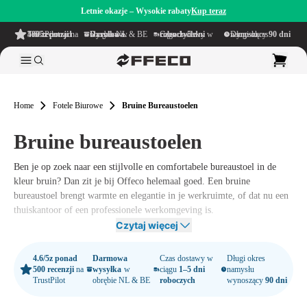
Letnie okazje – Wysokie rabaty
Kup teraz
4.6/5
z ponad 500 recenzji
na TrustPilot
Darmowa wysyłka
w obrębie NL & BE
Czas dostawy w ciągu
1–5 dni roboczych
Długi okres namysłu wynoszący
90 dni
Home
Fotele Biurowe
Bruine Bureaustoelen
Bruine bureaustoelen
Ben je op zoek naar een stijlvolle en comfortabele bureaustoel in de
kleur bruin? Dan zit je bij Offeco helemaal goed. Een bruine
bureaustoel brengt warmte en elegantie in je werkruimte, of dat nu een
thuiskantoor of een professionele werkomgeving is.
Czytaj więcej
Elke
bureaustoel
in onze collectie is met zorg geselecteerd op
zitcomfort, verstelbaarheid en duurzame kwaliteit. De warme tinten van
4.6/5
z ponad
Darmowa
Czas dostawy w
Długi okres
bruin geven jouw werkplek een professionele én uitnodigende
500 recenzji
na
wysyłka
w
ciągu
1–5 dni
namysłu
uitstraling perfect om inspiratie en focus te stimuleren gedurende de
TrustPilot
obrębie NL & BE
roboczych
wynoszący
90 dni
werkdag.