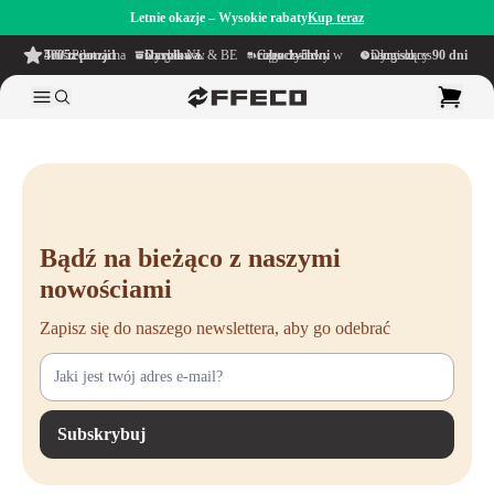
Letnie okazje – Wysokie rabaty
Kup teraz
4.6/5
z ponad 500 recenzji
na TrustPilot
Darmowa wysyłka
w obrębie NL & BE
Czas dostawy w ciągu
1–5 dni roboczych
Długi okres namysłu wynoszący
90 dni
Bądź na bieżąco z naszymi
nowościami
Zapisz się do naszego newslettera, aby go odebrać
Subskrybuj