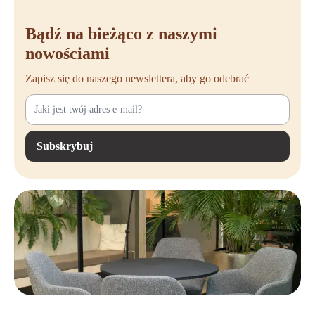
Een van de meest populaire modellen is de RH Logic. Deze stoel is
ontworpen voor langdurig gebruik en biedt uitgebreide
Bądź na bieżąco z naszymi
instelmogelijkheden, waaronder lendensteun, verstelbare zitting,
nowościami
rugleuning en armsteunen. Perfect voor wie dagelijks vele uren achter
het bureau doorbrengt.
Zapisz się do naszego newslettera, aby go odebrać
De RH Mereo is een ander geliefd model dat opvalt door zijn moderne
design en gebruiksvriendelijke bediening. Deze stoel is zeer geschikt
voor dynamische werkomgevingen dankzij het intuïtieve instelsysteem.
Dan is er ook de RH Extend, een toegankelijke bureaustoel die eenvoud
Subskrybuj
en ergonomie slim combineert. Dit model is ideaal voor wie op zoek is
naar een betrouwbare en comfortabele basisstoel met RH-kwaliteit.
Alle modellen binnen het RH-assortiment zijn ontworpen met oog
voor
luxe
, duurzaamheid en ergonomie. Welke stoel je ook kiest, je
weet zeker dat je investeert in kwaliteit en comfort.
Aangeraden door ergonomen en
fysiotherapeuten
RH bureaustoelen zijn al jarenlang een begrip onder ergonomen,
fysiotherapeuten en andere specialisten op het gebied van gezond