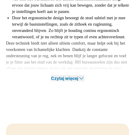
ervoor dat jouw lichaam zich vrij kan bewegen, zonder dat je telkens
je instellingen hoeft aan te passen.
Door het ergonomische design beweegt de stoel subtiel met je mee
terwijl de basisinstellingen, zoals de zithoek en rugleuning,
onveranderd blijven. Zo blijft je houding continu ergonomisch
verantwoord, of je nu rechtop zit te typen of even achteroverleunt.
Deze techniek biedt niet alleen ultiem comfort, maar helpt ook bij het
voorkomen van lichamelijke klachten. Dankzij de constante
ondersteuning van je rug, nek en benen blijf je langer gefocust en voel
je je fitter aan het eind van de werkdag. RH bureaustoelen zijn dus niet
alleen een slimme keuze, maar ook een gezonde investering in jouw
werkplezier.
Czytaj więcej
Diverse varianten van de RH bureaustoel
Bij Offeco heb je keuze uit meerdere modellen van RH bureaustoelen,
elk met hun eigen unieke eigenschappen, maar allemaal met hetzelfde
doel: jou optimaal ondersteunen tijdens het werken. Of je nu op zoek
bent naar een compacte stoel voor thuis, een
refurbished model
of juist
een geavanceerd model voor intensief kantoorgebruik, er is altijd een
RH bureaustoel die bij je past.