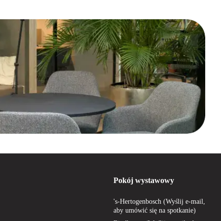
kend om zijn ultieme aanpasbaarheid en comfort. De Xenium past zich
ng, een verstelbare rugleuning en optionele neksteun. Hierdoor is hij
e rugleuning die bestaat uit twee afzonderlijke delen. Dit design biedt
sch zitten.
focus op duurzaamheid en comfort.
m deze eenvoudig en voordelig aan te schaffen. Wij combineren
rdt geleverd.
nrichten: bij Offeco zorgen we ervoor dat jij de juiste Rohde & Grahl
helpen je graag!
Pokój wystawowy
's-Hertogenbosch (Wyślij e-mail,
aby umówić się na spotkanie)