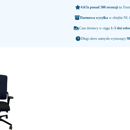
4.6/5
z ponad 500 recenzji
na Trust
Darmowa wysyłka
w obrębie NL
Czas dostawy w ciągu
1–5 dni robo
Długi okres namysłu wynoszący
90