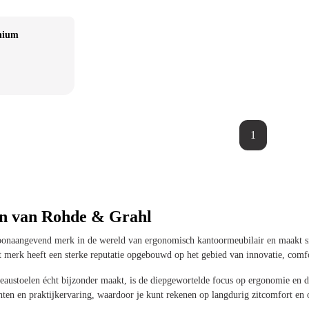
nium
1
en van Rohde & Grahl
oonaangevend merk in de wereld van ergonomisch kantoormeubilair en maakt si
merk heeft een sterke reputatie opgebouwd op het gebied van innovatie, comfo
austoelen écht bijzonder maakt, is de diepgewortelde focus op ergonomie en d
hten en praktijkervaring, waardoor je kunt rekenen op langdurig zitcomfort en 