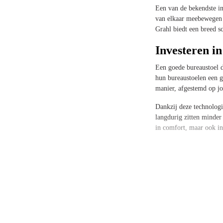
Een van de bekendste in
van elkaar meebewegen 
Grahl biedt een breed s
Investeren i
Een goede bureaustoel d
hun bureaustoelen een 
manier, afgestemd op jo
Dankzij deze technologi
langdurig zitten minder
in comfort, maar ook in 
Voor iedereen die veel 
het nodig heeft om gezon
Kies de Rohd
Bij Offeco vind je een 
bent, er is altijd een mo