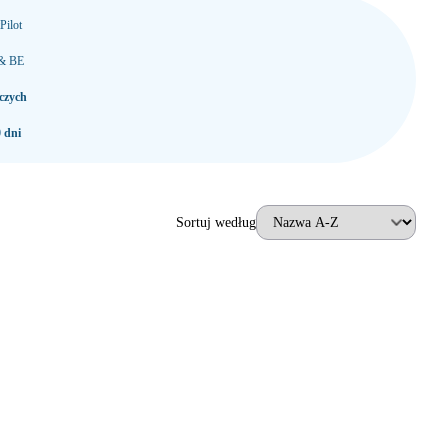
Pilot
 & BE
czych
 dni
Sortuj według