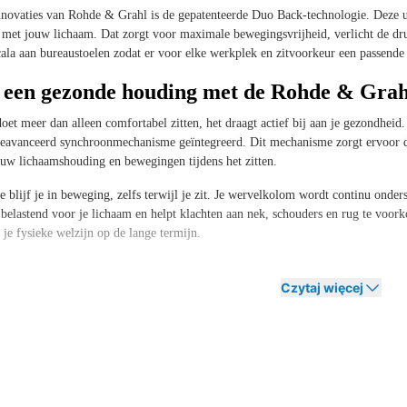
novaties van Rohde & Grahl is de gepatenteerde Duo Back-technologie. Deze uni
met jouw lichaam. Dat zorgt voor maximale bewegingsvrijheid, verlicht de dr
cala aan bureaustoelen zodat er voor elke werkplek en zitvoorkeur een passende 
n een gezonde houding met de Rohde & Grah
oet meer dan alleen comfortabel zitten, het draagt actief bij aan je gezondheid
geavanceerd synchroonmechanisme geïntegreerd. Dit mechanisme zorgt ervoor da
uw lichaamshouding en bewegingen tijdens het zitten.
e blijf je in beweging, zelfs terwijl je zit. Je wervelkolom wordt continu onde
 belastend voor je lichaam en helpt klachten aan nek, schouders en rug te voork
je fysieke welzijn op de lange termijn.
achter een bureau zit, is een ergonomisch verantwoorde werkplek geen luxe, m
d en productief te blijven, dag in dag uit.
Czytaj więcej
e & Grahl bureaustoel die bij jou past
zorgvuldig samengesteld aanbod van Rohde & Grahl bureaustoelen, afgestemd op
del dat bij jouw situatie past.