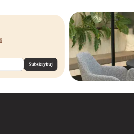
modellen in ons assortiment is de Rohde & Grahl Xenium. Deze stoel staat be
am aan dankzij de uitgebreide instelmogelijkheden, waaronder zitdiepteverstelli
agen achter het bureau.
o Back is een veelgekozen model. Wat deze stoel uniek maakt, is de innovatiev
uning voor je rug en zorgt tegelijkertijd voor meer bewegingsvrijheid en dynami
i
t, bij Offeco ben je verzekerd van originele Rohde & Grahl kwaliteit met een 
l bureaustoel kopen bij Offeco
Subskrybuj
e & Grahl bureaustoel gevonden? Dan ben je bij Offeco aan het juiste adres o
cherpe prijzen en zorgen ervoor dat je bureaustoel snel en zorgvuldig bij je wo
r een ergonomische upgrade zoekt of als organisatie meerdere werkplekken wilt i
 vandaag nog contact met ons op of bestel direct online via onze webshop. We 