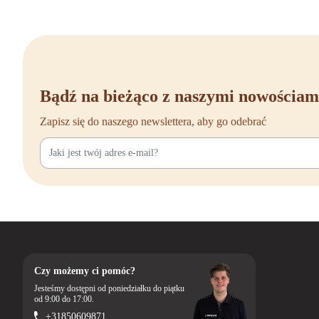
Een van de populairste 
volledig aan jouw licha
ideaal voor lange werkd
Ook de Rohde & Grahl Du
uitzonderlijke onderste
Bądź na bieżąco z naszymi nowościam
Welke stoel je ook kies
Zapisz się do naszego newslettera, aby go odebrać
Rohde & Grah
Heb je jouw ideale Rohd
persoonlijk advies met s
Of je nu als particulie
bureaustoel vindt. Neem
Czy możemy ci pomóc?
Jesteśmy dostępni od poniedziałku do piątku
od 9:00 do 17:00.
+31850609871