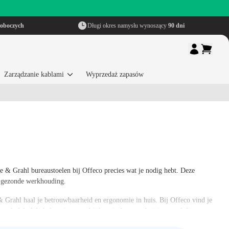
roboczych
Długi okres namysłu wynoszący
90 dni
Zarządzanie kablami
Wyprzedaż zapasów
e & Grahl bureaustoelen bij Offeco precies wat je nodig hebt. Deze
en gezonde werkhouding.
 & Grahl haal je betrouwbaarheid en ergonomie in huis.
Bij Offeco vind je
erkplek. Wij helpen je graag bij het vinden van de juiste stoel die