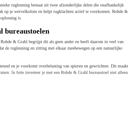
eke rugleuning bestaat uit twee afzonderlijke delen die onafhankelijk
uk op je wervelkolom en helpt rugklachten actief te voorkomen. Rohde &
oplossing is.
l bureaustoelen
. Rohde & Grahl begrijpt dit als geen ander en heeft daarom in veel van
t de rugleuning en zitting met elkaar meebewegen op een natuurlijke
rsteund en je voorkomt overbelasting van spieren en gewrichten. Dit maakt
omen. In feite investeer je met een Rohde & Grahl bureaustoel niet alleen
aar een noodzaak. Met een stoel van Rohde & Grahl geef je je lichaam wat
 verschillende werkstijlen en voorkeuren. Waar je ook naar op zoek