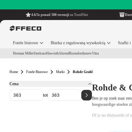
4.6/5
z ponad 500 recenzji
na TrustPilot
Dar
Fotele biurowe
Biurka z regulowaną wysokością
Szafki 
Herman Miller
Steelcase
Haworth
Ahrend
Roomforthenew
Vitra
Home
Fotele Biurowe
Marki
Rohde Grahl
Cena
Rohde & 
tot
Ben je op zoek naar ee
hoogwaardige stoelen z
Of je nu thuiswerkt of 
een zorgvuldig geselect
aansluit bij jouw wensen