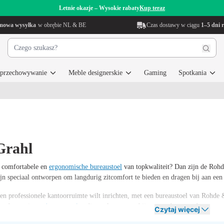
Letnie okazje – Wysokie rabaty
Kup teraz
mowa wysyłka
w obrębie NL & BE
Czas dostawy w ciągu
1–5 dni 
i przechowywanie
Meble designerskie
Gaming
Spotkania
Grahl
n comfortabele en
ergonomische bureaustoel
van topkwaliteit? Dan zijn de Rohd
ijn speciaal ontworpen om langdurig zitcomfort te bieden en dragen bij aan e
een professionele kantoorruimte wilt inrichten, met een bureaustoel van Rohde
eerd assortiment
bureaustoelen
die perfect passen bij een moderne en duurzame w
Czytaj więcej
 en werksituatie.