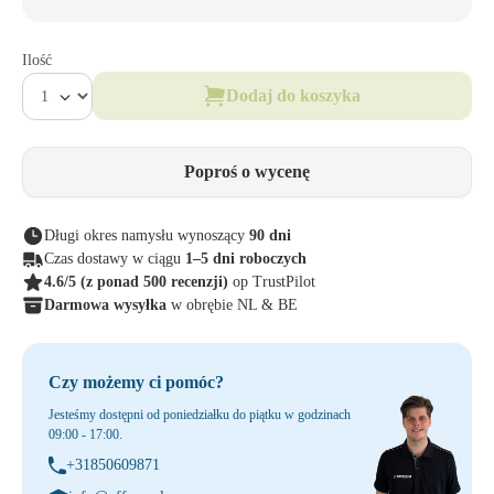
Ilość
Dodaj do koszyka
Poproś o wycenę
Długi okres namysłu wynoszący
90 dni
Czas dostawy w ciągu
1–5 dni roboczych
4.6/5
(z ponad 500 recenzji)
op TrustPilot
Darmowa wysyłka
w obrębie NL & BE
Czy możemy ci pomóc?
Jesteśmy dostępni od poniedziałku do piątku w godzinach
09:00 - 17:00.
+31850609871