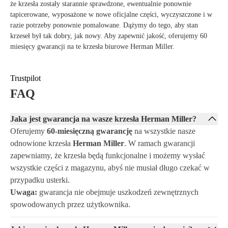
pozycję siedzącą i promuje zdrowy ruch ciała.
że krzesła zostały starannie sprawdzone, ewentualnie ponownie
Tapicerka Pellicle-mesh – Oddychający materiał, który dostosowuje
tapicerowane, wyposażone w nowe oficjalne części, wyczyszczone i w
się do ciała, jednocześnie promując cyrkulację powietrza.
razie potrzeby ponownie pomalowane. Dążymy do tego, aby stan
Trwały i odporny na zużycie – Wysokiej jakości materiały, które
krzeseł był tak dobry, jak nowy. Aby zapewnić jakość, oferujemy 60
zapewniają wiele lat użytkowania bez kompromisów w komforcie.
miesięcy gwarancji na te krzesła biurowe Herman Miller.
W pełni regulowany – Dostosuj krzesło do swoich preferencji dzięki
różnym opcjom, od podstawowej do pełnej konfiguracji opcji.
Kolor Tuxedo – Zgrabny i nowoczesny wygląd, który płynnie
Trustpilot
integruje się w różnych środowiskach pracy i domowych.
FAQ
Wsparcie dla różnych pozycji siedzących – Od pochylania się do
przodu po odchylanie się, krzesło zawsze oferuje odpowiednie
Jaka jest gwarancja na wasze krzesła Herman Miller?
wsparcie.
Oferujemy
60-miesięczną gwarancję
na wszystkie nasze
odnowione krzesła
Herman Miller
. W ramach gwarancji
zapewniamy, że krzesła będą funkcjonalne i możemy wysłać
wszystkie części z magazynu, abyś nie musiał długo czekać w
przypadku usterki.
Uwaga:
gwarancja nie obejmuje uszkodzeń zewnętrznych
spowodowanych przez użytkownika.