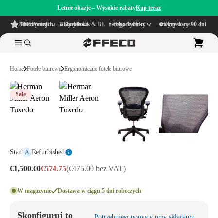
Letnie okazje – Wysokie rabaty
Kup teraz
4.6/5
z ponad 500 recenzji
na TrustPilot
Darmowa wysyłka
w obrębie NL & BE
Czas dostawy w ciągu
1–5 dni roboczych
Długi okres namysłu wynoszący
90 dni
Home
Fotele biurowe
Ergonomiczne fotele biurowe
Sale
Stan
Refurbished
A
€1,500.00
€574.75
(€475.00 bez VAT)
W magazynie
Dostawa w ciągu 5 dni roboczych
Skonfiguruj to
Potrzebujesz pomocy przy składaniu