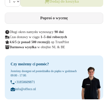
Dodaj do koszyka
Poproś o wycenę
Długi okres namysłu wynoszący
90 dni
Czas dostawy w ciągu
1–5 dni roboczych
4.6/5
(z ponad 500 recenzji)
op TrustPilot
Darmowa wysyłka
w obrębie NL & BE
Czy możemy ci pomóc?
Jesteśmy dostępni od poniedziałku do piątku w godzinach
09:00 - 17:00.
+31850609871
info@offeco.nl