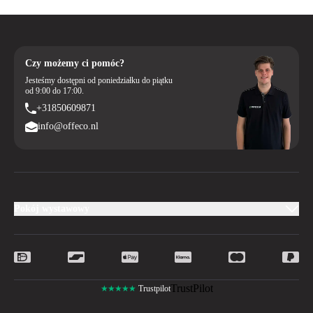
Czy możemy ci pomóc?
Jesteśmy dostępni od poniedziałku do piątku
od 9:00 do 17:00.
+31850609871
info@offeco.nl
Pokój wystawowy
TrustPilot
★★★★★
Trustpilot