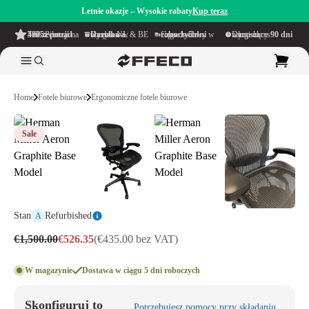
Letnie okazje – Wysokie rabaty
Kup teraz
4.6/5
z ponad 500 recenzji
na TrustPilot
Darmowa wysyłka
w obrębie NL & BE
Czas dostawy w ciągu
1–5 dni roboczych
Długi okres namysłu wynoszący
90 dni
Home
Fotele biurowe
Ergonomiczne fotele biurowe
Sale
Stan
Refurbished
A
€1,500.00
€526.35
(€435.00 bez VAT)
W magazynie
Dostawa w ciągu 5 dni roboczych
Skonfiguruj to
Potrzebujesz pomocy przy składaniu