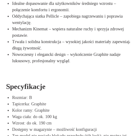
Idealne dopasowanie dla użytkowników średniego wzrostu –
połączenie komfortu i ergonomii.
Oddychająca siatka Pellicle – zapobiega nagrzewaniu i poprawia
wentylację.
Mechanizm Kinemat – wspiera naturalne ruchy i sprzyja zdrowej
postawie.
Trwała i solidna konstrukcja – wysokiej jakości materiały zapewniają
długą żywotność.
Nowoczesny i elegancki design – wykończenie Graphite nadaje
luksusowy, profesjonalny wygląd.
Specyfikacje
Rozmiar: B
Tapicerka: Graphite
Kolor ramy: Graphite
Waga ciała: do ok. 100 kg
Wzrost: do ok. 190 cm
Dostępny w magazynie – możliwość konfiguracji
Ten model nie posiada blokady przechyłu (tilt lock); nie można jej