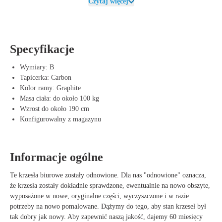
pracy.
Czytaj więcej
Dzięki stylowej kolorystyce Carbon, krzesło zyskuje nowoczesny,
elegancki wygląd, który bez trudu pasuje zarówno do miejsc pracy, jak
i do domowych biur.
Specyfikacje
Zalety Herman Miller Aeron Carbon
Wymiary: B
Idealne dopasowanie dla użytkowników średniej wielkości – Komfort
Tapicerka: Carbon
i ergonomia w jednym.
Kolor ramy: Graphite
Oddychająca siatka Pellicle – Zapobiega gromadzeniu się ciepła i
Masa ciała: do około 100 kg
wspomaga wentylację.
Wzrost do około 190 cm
Mechanizm Kinemat – Wspiera naturalne ruchy i zdrową pozycję
Konfigurowalny z magazynu
siedzącą.
Trwałe i odporne na zużycie – Wysokiej jakości materiały do
długotrwałego użytkowania.
Informacje ogólne
W pełni regulowane – Dostosuj krzesło za pomocą różnych opcji, od
podstawowych do pełno-opcyjnych.
Te krzesła biurowe zostały odnowione. Dla nas "odnowione" oznacza,
Elegancki i nowoczesny design – Wykończenie Carbon nadaje
że krzesła zostały dokładnie sprawdzone, ewentualnie na nowo obszyte,
luksusowy i profesjonalny wygląd.
wyposażone w nowe, oryginalne części, wyczyszczone i w razie
potrzeby na nowo pomalowane. Dążymy do tego, aby stan krzeseł był
tak dobry jak nowy. Aby zapewnić naszą jakość, dajemy 60 miesięcy