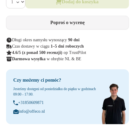
Dodaj do koszyka
Poproś o wycenę
Długi okres namysłu wynoszący
90 dni
Czas dostawy w ciągu
1–5 dni roboczych
4.6/5
(z ponad 500 recenzji)
op TrustPilot
Darmowa wysyłka
w obrębie NL & BE
Czy możemy ci pomóc?
Jesteśmy dostępni od poniedziałku do piątku w godzinach
09:00 - 17:00.
+31850609871
info@offeco.nl