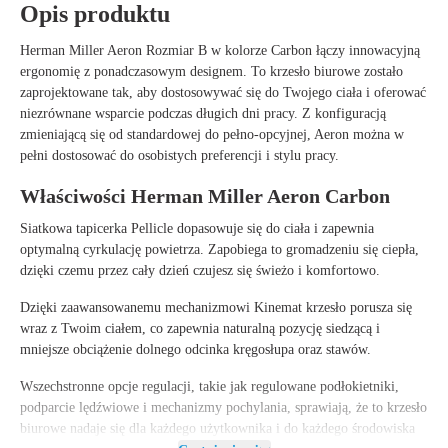
Opis produktu
Herman Miller Aeron Rozmiar B w kolorze Carbon
łączy innowacyjną
ergonomię z ponadczasowym designem. To krzesło biurowe zostało
zaprojektowane tak, aby dostosowywać się do Twojego ciała i oferować
niezrównane wsparcie podczas długich dni pracy. Z
konfiguracją
zmieniającą się od standardowej do pełno-opcyjnej
, Aeron można w
pełni dostosować do osobistych preferencji i stylu pracy.
Właściwości Herman Miller Aeron Carbon
Siatkowa tapicerka Pellicle dopasowuje się do ciała i zapewnia
optymalną cyrkulację powietrza. Zapobiega to gromadzeniu się ciepła,
dzięki czemu przez cały dzień czujesz się świeżo i komfortowo.
Dzięki zaawansowanemu mechanizmowi Kinemat krzesło porusza się
wraz z Twoim ciałem, co zapewnia naturalną pozycję siedzącą i
mniejsze obciążenie dolnego odcinka kręgosłupa oraz stawów.
Wszechstronne opcje regulacji, takie jak regulowane podłokietniki,
podparcie lędźwiowe i mechanizmy pochylania, sprawiają, że to krzesło
biurowe nadaje się dla każdego użytkownika i do każdego środowiska