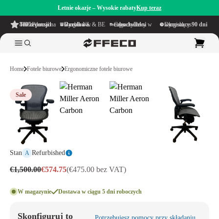
Letnie okazje – Wysokie rabaty
Kup teraz
4.6/5
z ponad 500 recenzji
na TrustPilot
Darmowa wysyłka
w obrębie NL & BE
Czas dostawy w ciągu
1–5 dni roboczych
Długi okres namysłu wynoszący
90 dni
Home
Fotele biurowe
Ergonomiczne fotele biurowe
Sale
Stan
Refurbished
A
€1,500.00
€574.75
(€475.00 bez VAT)
W magazynie
Dostawa w ciągu 5 dni roboczych
Skonfiguruj to
Potrzebujesz pomocy przy składaniu