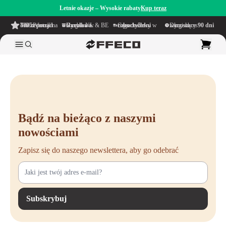
Letnie okazje – Wysokie rabaty
Kup teraz
4.6/5
z ponad 500 recenzji
na TrustPilot
Darmowa wysyłka
w obrębie NL & BE
Czas dostawy w ciągu
1–5 dni roboczych
Długi okres namysłu wynoszący
90 dni
Bądź na bieżąco z naszymi
nowościami
Zapisz się do naszego newslettera, aby go odebrać
Subskrybuj