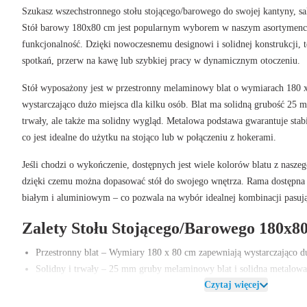
Szukasz wszechstronnego stołu stojącego/barowego do swojej kantyny, sa
Stół barowy 180x80 cm
jest popularnym wyborem w naszym asortymencie 
funkcjonalność. Dzięki nowoczesnemu designowi i solidnej konstrukcji, te
spotkań, przerw na kawę lub szybkiej pracy w dynamicznym otoczeniu.
Stół wyposażony jest w przestronny melaminowy blat o wymiarach
180 
wystarczająco dużo miejsca dla kilku osób. Blat ma
solidną grubość 25 
trwały, ale także ma solidny wygląd. Metalowa podstawa gwarantuje stab
co jest idealne do użytku na stojąco lub w połączeniu z hokerami.
Jeśli chodzi o wykończenie, dostępnych jest wiele
kolorów blatu
z naszeg
dzięki czemu można dopasować stół do swojego wnętrza.
Rama dostępna 
białym i aluminiowym – co pozwala na wybór idealnej kombinacji pasując
Zalety Stołu Stojącego/Barowego 180x8
Przestronny blat
– Wymiary 180 x 80 cm zapewniają wystarczająco duż
Solidny i trwały
– 25 mm gruby melaminowy blat i solidna metalowa
Czytaj więcej
Idealna wysokość
– Stała wysokość 110 cm, idealna do użytku na stoj
Różne możliwości kolorystyczne
– Wybór z kilku kolorów blatu i trz