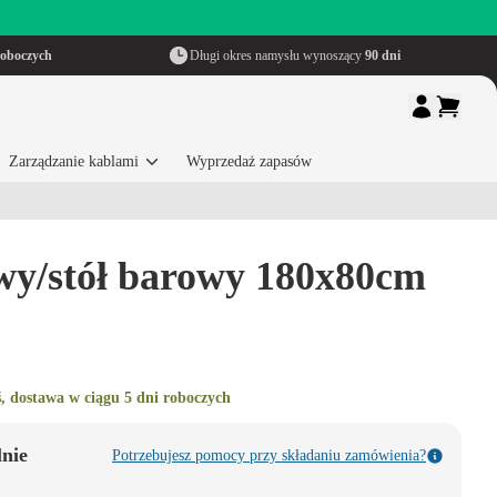
roboczych
Długi okres namysłu wynoszący
90 dni
Zarządzanie kablami
Wyprzedaż zapasów
owy/stół barowy 180x80cm
, dostawa w ciągu 5 dni roboczych
lnie
Potrzebujesz pomocy przy składaniu zamówienia?