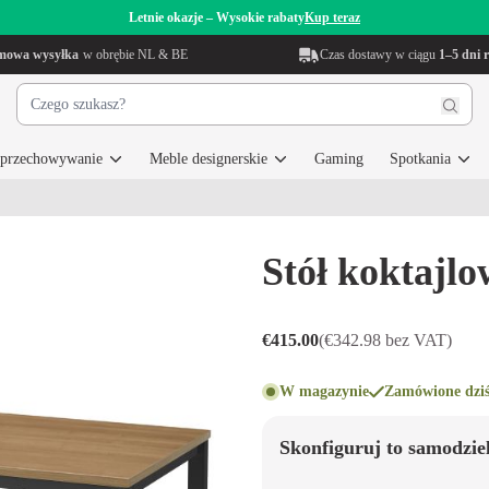
Letnie okazje – Wysokie rabaty
Kup teraz
mowa wysyłka
w obrębie NL & BE
Czas dostawy w ciągu
1–5 dni 
i przechowywanie
Meble designerskie
Gaming
Spotkania
Stół koktajl
€415.00
(€342.98 bez VAT)
W magazynie
Zamówione dziś
Skonfiguruj to samodzie