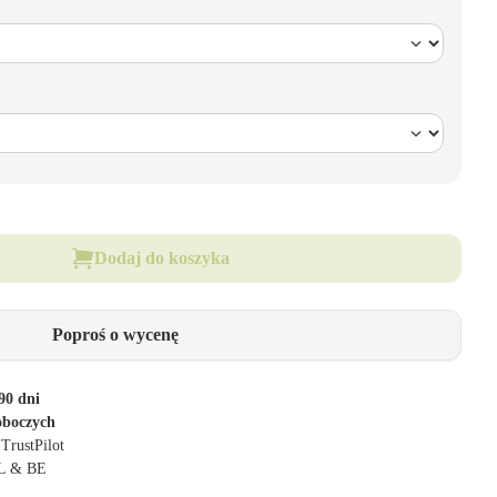
Dodaj do koszyka
Poproś o wycenę
90 dni
oboczych
 TrustPilot
NL & BE