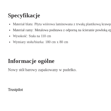
aluminiowy).
Wszechstronność
– Odpowiedni do kantyn, sal konferencyjnych, loka
Specyfikacje
domowego.
Materiał blatu: Płyta wiórowa laminowana z trwałą plastikową krawę
Materiał ramy: Metalowa podstawa z odporną na ścieranie powłoką 
Wysokość: Stała na 110 cm
Wymiary stołu/biurka: 180 cm x 80 cm
Informacje ogólne
Nowy stół barowy zapakowany w pudełko.
Trustpilot