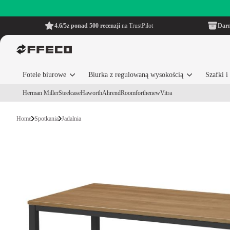
4.6/5
z ponad 500 recenzji
na TrustPilot
Dar
Fotele biurowe
Biurka z regulowaną wysokością
Szafki 
Herman Miller
Steelcase
Haworth
Ahrend
Roomforthenew
Vitra
Home
Spotkania
Jadalnia