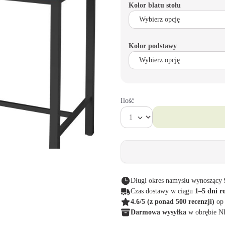
Kolor blatu stołu
Kolor podstawy
Ilość
Długi okres namysłu wynoszący
Czas dostawy w ciągu
1–5 dni r
4.6/5
(z ponad 500 recenzji)
op
Darmowa wysyłka
w obrębie 