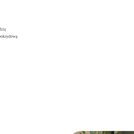
li gastronomicznych lub użytku
dzią
epoksydową