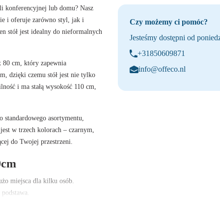
li konferencyjnej lub domu? Nasz
i oferuje zarówno styl, jak i
Czy możemy ci pomóc?
n stół jest idealny do nieformalnych
Jesteśmy dostępni od poniedz
+31850609871
x 80 cm
, który zapewnia
info@offeco.nl
mm
, dzięki czemu stół jest nie tylko
ilność i ma
stałą wysokość 110 cm
,
o standardowego asortymentu,
jest w trzech kolorach
– czarnym,
ej do Twojej przestrzeni.
0cm
o miejsca dla kilku osób.
 podstawa.
ąco lub z hokerami.
ech kolorów ramy (czarny, biały,