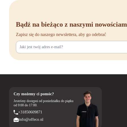
Bądź na bieżąco z naszymi nowościam
Zapisz się do naszego newslettera, aby go odebrać
Czy możemy ci pomóc?
Jesteśmy dostępni od poniedziałku do piątku
od 9:00 do 17:00.
+31850609871
info@offeco.nl