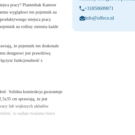
iejsca pracy? Plantenbak Kantoor
+31850609871
lnemu wyglądowi ten pojemnik na
info@offeco.nl
i produktywnego miejsca pracy.
 pojemnik na rośliny zmienia każde
awiają, że pojemnik ten doskonale
nemu designowi jest prawdziwą
 łączysz funkcjonalność z
łość. Solidna konstrukcja gwarantuje
,5x35 cm sprawiają, że jest
pracy lub większych układów
ieleni, co nadaje twojemu biuru