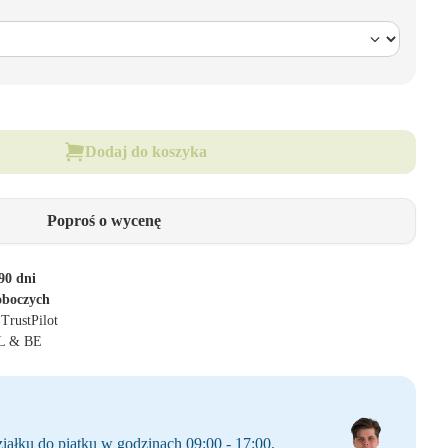
Dodaj do koszyka
Poproś o wycenę
90 dni
oboczych
 TrustPilot
NL & BE
iałku do piątku w godzinach 09:00 - 17:00.