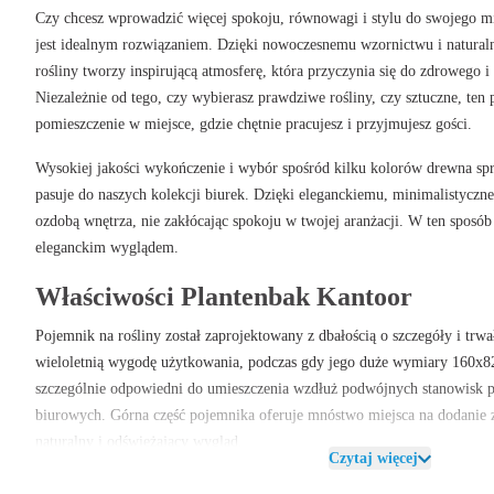
Czy chcesz wprowadzić więcej spokoju, równowagi i stylu do swojego m
jest idealnym rozwiązaniem. Dzięki nowoczesnemu wzornictwu i natura
rośliny tworzy inspirującą atmosferę, która przyczynia się do zdrowego 
Niezależnie od tego, czy wybierasz prawdziwe rośliny, czy sztuczne, ten
pomieszczenie w miejsce, gdzie chętnie pracujesz i przyjmujesz gości.
Wysokiej jakości wykończenie i wybór spośród kilku kolorów drewna spr
pasuje do naszych kolekcji biurek. Dzięki eleganckiemu, minimalistycz
ozdobą wnętrza, nie zakłócając spokoju w twojej aranżacji. W ten sposób
eleganckim wyglądem.
Właściwości Plantenbak Kantoor
Pojemnik na rośliny został zaprojektowany z dbałością o szczegóły i trwa
wieloletnią wygodę użytkowania, podczas gdy jego duże wymiary 160x82
szczególnie odpowiedni do umieszczenia wzdłuż podwójnych stanowisk 
biurowych. Górna część pojemnika oferuje mnóstwo miejsca na dodanie z
naturalny i odświeżający wygląd.
Czytaj więcej
Zalety Plantenbak Kantoor