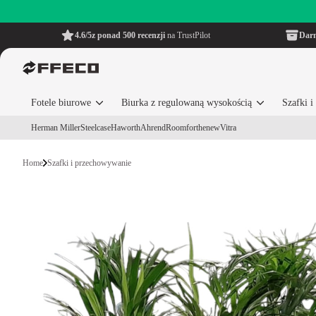
4.6/5
z ponad 500 recenzji
na TrustPilot
Dar
Fotele biurowe
Biurka z regulowaną wysokością
Szafki 
Herman Miller
Steelcase
Haworth
Ahrend
Roomforthenew
Vitra
Home
Szafki i przechowywanie