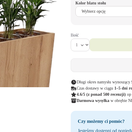
Kolor blatu stołu
Ilość
Długi okres namysłu wynoszący
Czas dostawy w ciągu
1–5 dni r
4.6/5
(z ponad 500 recenzji)
op
Darmowa wysyłka
w obrębie 
Czy możemy ci pomóc?
Jesteśmy dostępni od poniedz