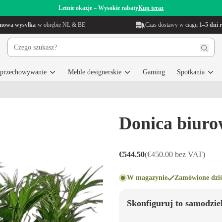
Letnie okazje – Wysokie rabaty
Kup teraz
mowa wysyłka
w obrębie NL & BE
Czas dostawy w ciągu
1–5 dni 
i przechowywanie
Meble designerskie
Gaming
Spotkania
Donica biur
€544.50
(€450.00 bez VAT)
W magazynie
Zamówione dziś
Skonfiguruj to samodzie