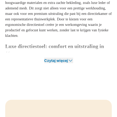
hoogwaardige materialen en extra zachte bekleding, zoals luxe leder of
ademend mesh. Dit zorgt niet alleen voor een prettige werkhouding,
maar ook voor een premium uitstraling die past bij een directiekamer of
een representatieve thuiswerkplek. Door te kiezen voor een
ergonomische directiestoel creëer je een werkomgeving waarin je
productief en gefocust kunt werken, zonder last te krijgen van fysieke
klachten.
Luxe directiestoel: comfort en uitstraling in
één
Czytaj więcej
Een luxe directiestoel tilt jouw werkplek naar een hoger niveau. Deze
stoelen combineren ultiem zitcomfort met een stijlvolle en professionele
uitstraling, waardoor ze perfect passen in een directiekamer of moderne
home office. Denk aan hoogwaardige bekleding van echt leer of
premium stof, een hoge rugleuning voor optimale ondersteuning en een
verfijnd design dat direct klasse uitstraalt.
Naast het elegante design is een luxe directiestoel vooral gericht op
langdurig zitcomfort. Veel modellen beschikken over geavanceerde
ergonomische functies zoals een synchroonmechaniek, instelbare
zithoogte en rugleuning, kantelbare hoofdsteun en verstelbare