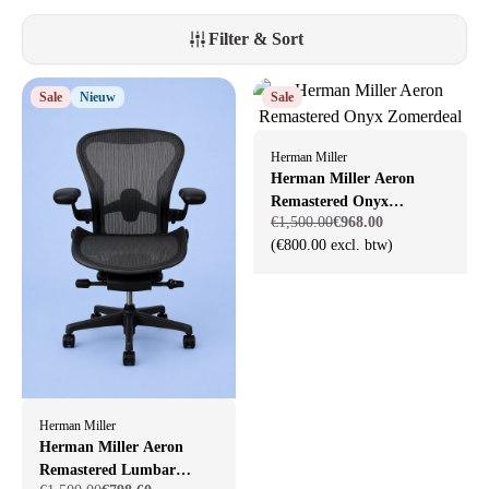
moeiteloos professioneel voor de dag komt.
Filter & Sort
Sale
Nieuw
Sale
Herman Miller
Herman Miller Aeron
Remastered Onyx
€1,500.00
€968.00
Zomerdeal
(€800.00 excl. btw)
Herman Miller
Herman Miller Aeron
Remastered Lumbar