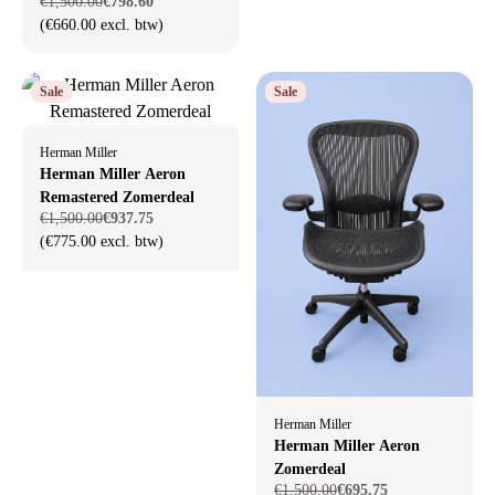
€1,500.00
€798.60
Oferta letnia
(€660.00 excl. btw)
Sale
Sale
Herman Miller
Herman Miller Aeron
Remastered Zomerdeal
€1,500.00
€937.75
(€775.00 excl. btw)
Herman Miller
Herman Miller Aeron
Zomerdeal
€1,500.00
€695.75