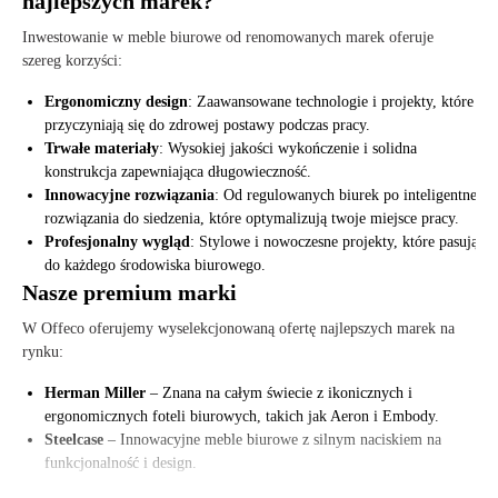
najlepszych marek?
Inwestowanie w meble biurowe od renomowanych marek oferuje
szereg korzyści:
Ergonomiczny design
: Zaawansowane technologie i projekty, które
przyczyniają się do zdrowej postawy podczas pracy.
Trwałe materiały
: Wysokiej jakości wykończenie i solidna
konstrukcja zapewniająca długowieczność.
Innowacyjne rozwiązania
: Od regulowanych biurek po inteligentne
rozwiązania do siedzenia, które optymalizują twoje miejsce pracy.
Profesjonalny wygląd
: Stylowe i nowoczesne projekty, które pasują
do każdego środowiska biurowego.
Nasze premium marki
W Offeco oferujemy wyselekcjonowaną ofertę najlepszych marek na
rynku:
Herman Miller
– Znana na całym świecie z ikonicznych i
ergonomicznych foteli biurowych, takich jak Aeron i Embody.
Steelcase
– Innowacyjne meble biurowe z silnym naciskiem na
funkcjonalność i design.
Haworth
– Stylowe i trwałe rozwiązania do miejsca pracy dla