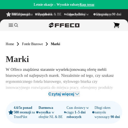
Letnie okazje – Wysokie rabaty
Kup teraz
4.6/5
z ponad 500 recenzji
na TrustPilot
Darmowa wysyłka
w obrębie NL & BE
Czas dostawy w ciągu
1–5 dni roboczych
Długi okres namysłu wynoszący
90 dni
Home
Fotele Biurowe
Marki
Marki
W Offeco znajdziesz starannie wyselekcjonowaną ofertę mebli
biurowych od najlepszych marek. Niezależnie od tego, czy szukasz
ergonomicznego fotela biurowego, stylowego biurka czy
innowacyjnego rozwiązania do miejsca pracy, oferujemy produkty
renomowanych marek, takich jak Herman Miller, Steelcase, Haworth,
Czytaj więcej
Ahrend, Vitra i Humanscale. Marki te są znane na całym świecie z
doskonałej jakości, trwałości i ergonomicznych projektów, dzięki
4.6/5
z ponad
Darmowa
Czas dostawy w
Długi okres
czemu masz pewność, że twoje miejsce pracy będzie zarówno
500 recenzji
na
wysyłka
w
ciągu
1–5 dni
namysłu
TrustPilot
obrębie NL & BE
roboczych
wynoszący
90 dni
komfortowe, jak i funkcjonalne.