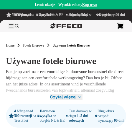
Letnie okazje – Wysokie rabaty
Kup teraz
4.6/5
z ponad 500 recenzji
na TrustPilot
Darmowa wysyłka
w obrębie NL & BE
Czas dostawy w ciągu
1–5 dni roboczych
Długi okres namysłu wynoszący
90 dni
Home
Fotele Biurowe
Uzywane Fotele Biurowe
Używane fotele biurowe
Ben je op zoek naar een voordelige én duurzame bureaustoel die direct
bijdraagt aan een comfortabele werkomgeving? Dan ben je bij Offeco
aan het juiste adres. In ons assortiment vind je verschillende
tweedehands bureaustoelen van topkwaliteit, allemaal zorgvuldig
nagekeken en opgeknapt.
Czytaj więcej
Of je nu een thuiskantoor wilt inrichten of juist
4.6/5
z ponad
Darmowa
Czas dostawy w
Długi okres
meerdere bureaustoelen zoekt voor je bedrijf, wij helpen je graag bij
500 recenzji
na
wysyłka
w
ciągu
1–5 dni
namysłu
het vinden van de perfecte tweedehands bureaustoel. Zo profiteer je van
TrustPilot
obrębie NL & BE
roboczych
wynoszący
90 dni
een ergonomische zitoplossing, zonder dat je de hoofdprijs betaalt of