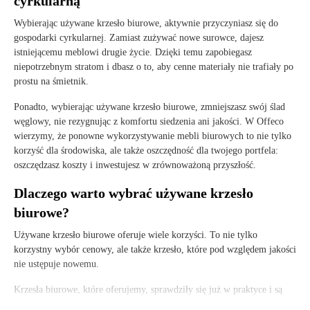
cyrkularną
Wybierając używane krzesło biurowe, aktywnie przyczyniasz się do
gospodarki cyrkularnej. Zamiast zużywać nowe surowce, dajesz
istniejącemu meblowi drugie życie. Dzięki temu zapobiegasz
niepotrzebnym stratom i dbasz o to, aby cenne materiały nie trafiały po
prostu na śmietnik.
Ponadto, wybierając używane krzesło biurowe, zmniejszasz swój ślad
węglowy, nie rezygnując z komfortu siedzenia ani jakości. W Offeco
wierzymy, że ponowne wykorzystywanie mebli biurowych to nie tylko
korzyść dla środowiska, ale także oszczędność dla twojego portfela:
oszczędzasz koszty i inwestujesz w zrównoważoną przyszłość.
Dlaczego warto wybrać używane krzesło
biurowe?
Używane krzesło biurowe oferuje wiele korzyści. To nie tylko
korzystny wybór cenowy, ale także krzesło, które pod względem jakości
nie ustępuje nowemu.
Krzesła biurowe, które oferujemy, sprawdziły się już w praktyce i są
starannie kontrolowane przed sprzedażą. Dzięki temu nie musisz